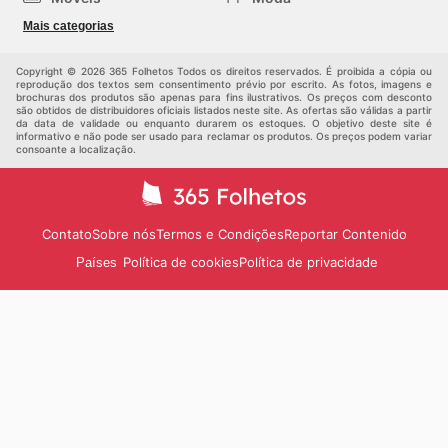
Saúde e Beleza
Esportes
Mais categorias
Crianças
Outros
Copyright © 2026 365 Folhetos Todos os direitos reservados. É proibida a cópia ou
reprodução dos textos sem consentimento prévio por escrito. As fotos, imagens e
brochuras dos produtos são apenas para fins ilustrativos. Os preços com desconto
são obtidos de distribuidores oficiais listados neste site. As ofertas são válidas a partir
da data de validade ou enquanto durarem os estoques. O objetivo deste site é
informativo e não pode ser usado para reclamar os produtos. Os preços podem variar
consoante a localização.
Contato
Sobre nós
Termos e Condições
Reportar Contenido
Política de cookies
Política de privacidade
Países