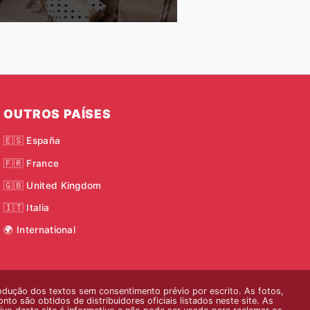
OUTROS PAÍSES
🇪🇸 España
🇫🇷 France
🇬🇧 United Kingdom
🇮🇹 Italia
🌍 International
odução dos textos sem consentimento prévio por escrito. As fotos,
o são obtidos de distribuidores oficiais listados neste site. As