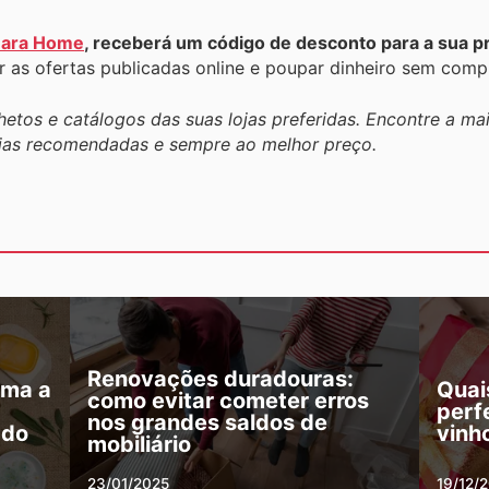
ara Home
, receberá um código de desconto para a sua 
r as ofertas publicadas online e poupar dinheiro sem comp
hetos e catálogos das suas lojas preferidas. Encontre a ma
lojas recomendadas e sempre ao melhor preço.
Renovações duradouras:
rma a
Quai
como evitar cometer erros
perf
nos grandes saldos de
ado
vinh
mobiliário
23/01/2025
19/12/