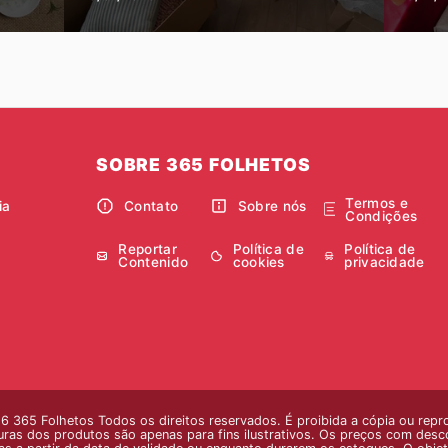
SOBRE 365 FOLHETOS
Termos e
ia
Contato
Sobre nós
Condições
Reportar
Política de
Política de
Contenido
cookies
privacidade
 365 Folhetos Todos os direitos reservados. É proibida a cópia ou repr
ras dos produtos são apenas para fins ilustrativos. Os preços com descont