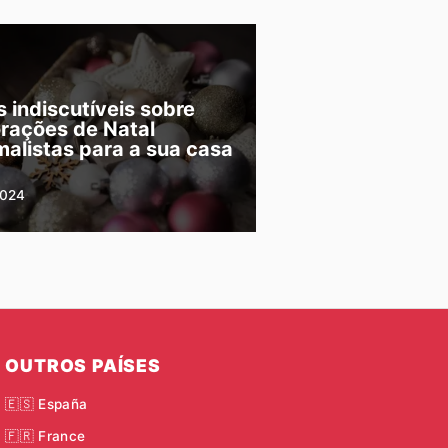
s indiscutíveis sobre
rações de Natal
malistas para a sua casa
2024
OUTROS PAÍSES
🇪🇸 España
🇫🇷 France