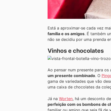
Está a aproximar-se cada vez mai
família e os amigos
. É também um
não se decidiu por uma prenda em
Vinhos e chocolates
Ao pensar num presente para os 
um presente combinado
. O
Ping
gama de variedades que vão desde
uma caixa de chocolates da col
Já na
Worten
, há um desconto de
perfeição com os bombons de ch
familiar ou amigo que seja fã de 