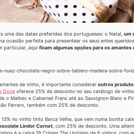
s uma das datas preferidas dos portugueses: o Natal,
um d
a ocasião perfeita para presentear os seus entes querid
 particular, aqui
ficam algumas opções para os amantes 
amantes de vinho, é importante considerar
outros produto
o Doce
oferece 25% de desconto no seu catálogo de vinho
 o Malbec e Cabernet Franc até ao Sauvignon Blanc e Pino
eção Ferrero, também com 25% de desconto.
 13% no vinho tinto Barca Velha, que vem numa bonita cai
ocolate Lindor Cornet
, com 25% de desconto. Uma altern
vinhos é a caixa 19 Crimes The Uprising de 6 vinhos, com en