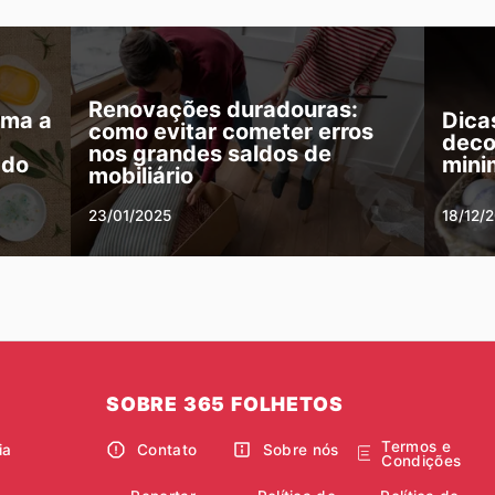
Renovações duradouras:
rma a
Dica
como evitar cometer erros
deco
nos grandes saldos de
ado
mini
mobiliário
23/01/2025
18/12/
SOBRE 365 FOLHETOS
Termos e
ia
Contato
Sobre nós
Condições