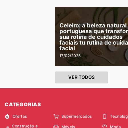
Celeiro: a beleza natural
portuguesa que transfo
sua rotina de cuidados
faciais tu rutina de cuid
facial
17/02/2025
VER TODOS
CATEGORIAS
Ofertas
Supermercados
Tecnolog
Construção e
Móveis
Moda