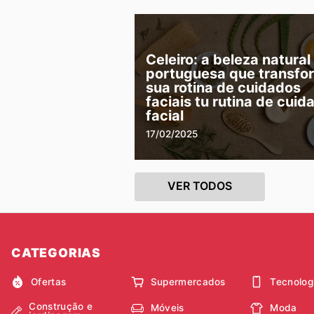
Celeiro: a beleza natural
portuguesa que transfo
sua rotina de cuidados
faciais tu rutina de cuid
facial
17/02/2025
VER TODOS
CATEGORIAS
Ofertas
Supermercados
Tecnolog
Construção e
Móveis
Moda