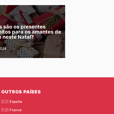
s são os presentes
eitos para os amantes de
o neste Natal?
2024
OUTROS PAÍSES
🇪🇸 España
🇫🇷 France