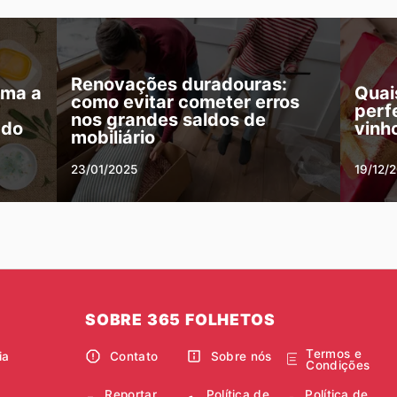
Renovações duradouras:
rma a
Quai
como evitar cometer erros
perf
nos grandes saldos de
ado
vinh
mobiliário
23/01/2025
19/12/
SOBRE 365 FOLHETOS
Termos e
ia
Contato
Sobre nós
Condições
Reportar
Política de
Política de