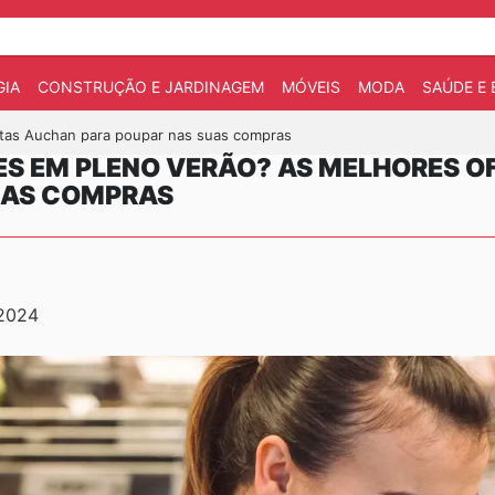
IA
CONSTRUÇÃO E JARDINAGEM
MÓVEIS
MODA
SAÚDE E 
rtas Auchan para poupar nas suas compras
S EM PLENO VERÃO? AS MELHORES O
UAS COMPRAS
 2024