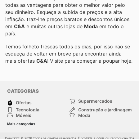
todas as vantagens para obter o melhor valor pelo
seu dinheiro. Esqueça a subida de preços e a alta
inflação.
traz-lhe preços baratos e descontos únicos
em
C&A
e muitas outras lojas de
Moda
em todo o
país.
Temos folheto frescas todos os dias, por isso não se
esqueça de voltar em breve para encontrar ainda
mais ofertas
C&A
! Visite
para começar a poupar hoje.
CATEGORIAS
Supermercados
Ofertas
Tecnologia
Construção e jardinagem
Móveis
Moda
Saúde e Beleza
Esportes
Mais categorias
Crianças
Outros
Copyright © 2026 Todos os direitos reservados. É proibida a cópia ou reprodução dos