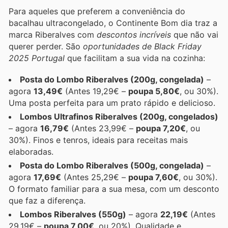
Para aqueles que preferem a conveniência do
bacalhau ultracongelado, o Continente Bom dia traz a
marca Riberalves com
descontos incríveis
que não vai
querer perder. São
oportunidades de Black Friday
2025 Portugal
que facilitam a sua vida na cozinha:
Posta do Lombo Riberalves (200g, congelada)
–
agora
13,49€
(Antes 19,29€ –
poupa 5,80€
, ou 30%).
Uma posta perfeita para um prato rápido e delicioso.
Lombos Ultrafinos Riberalves (200g, congelados)
– agora
16,79€
(Antes 23,99€ –
poupa 7,20€
, ou
30%). Finos e tenros, ideais para receitas mais
elaboradas.
Posta do Lombo Riberalves (500g, congelada)
–
agora
17,69€
(Antes 25,29€ –
poupa 7,60€
, ou 30%).
O formato familiar para a sua mesa, com um desconto
que faz a diferença.
Lombos Riberalves (550g)
– agora
22,19€
(Antes
29,19€ –
poupa 7,00€
, ou 20%). Qualidade e