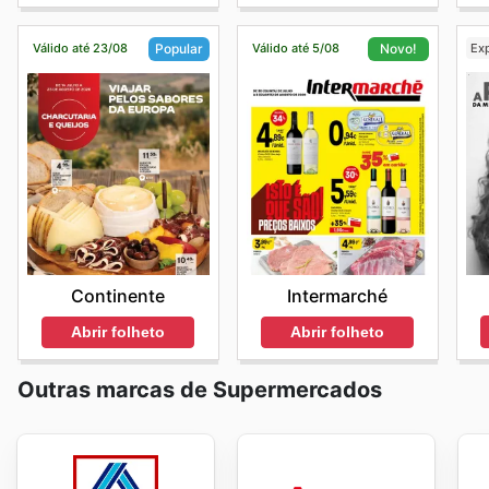
Válido até 23/08
Válido até 5/08
Ex
Popular
Novo!
Continente
Intermarché
Abrir folheto
Abrir folheto
Outras marcas de Supermercados