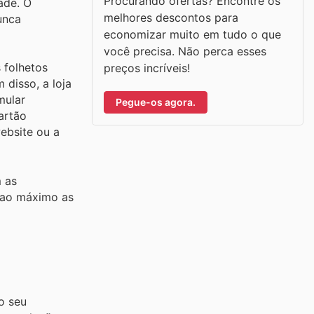
Procurando ofertas? Encontre os
ade. O
melhores descontos para
unca
economizar muito em tudo o que
você precisa. Não perca esses
 folhetos
preços incríveis!
disso, a loja
mular
Pegue-os agora.
artão
ebsite ou a
 as
r ao máximo as
o seu