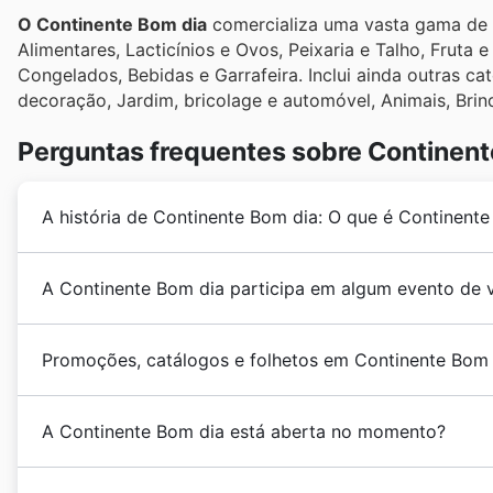
O Continente Bom dia
comercializa uma vasta gama de p
Alimentares, Lacticínios e Ovos, Peixaria e Talho, Fruta e
Congelados, Bebidas e Garrafeira. Inclui ainda outras ca
decoração, Jardim, bricolage e automóvel, Animais, Brinq
Perguntas frequentes sobre Continent
A história de Continente Bom dia: O que é Continent
O Continente Bom dia
foi fundado em 1985, quando a
A Continente Bom dia participa em algum evento de 
variedade de produtos, qualidade e preços competitiv
nacional. Tornou-se a primeira cadeia de hipermerca
Sim, o Continente Bom Dia participa ativamente em 
sector do retalho alimentar do país, operando comerci
Promoções, catálogos e folhetos em Continente Bom 
oferecendo
descontos exclusivos
e promoções imperd
de Portugal e através da loja online.
pode consultar no nosso site para planear as suas c
O Continente Bom dia
é uma cadeia de
hipermercad
Primavera
,
Verão
,
Regresso às Aulas
,
saldos de Ou
A Continente Bom dia está aberta no momento?
comercialização de uma vasta gama de produtos, desd
oportunidades de poupança durante o
Christmas
,
Ne
Opera através da sua loja online e de inúmeras lojas f
atento a ofertas especiais em datas como o
Dia do Pa
As lojas do
Continente Bom dia
abrem as suas portas