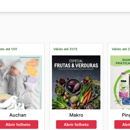
ra estar sempre a par das melhores promoções do Contine
ham mais cedo.
loja.
loja online, o que lhe permite poupar dinheiro. Dispõe ai
o na loja.
ido até 1/01
Válido até 31/12
Válido até 
Auchan
Makro
Pin
Abrir folheto
Abrir folheto
Abri