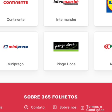
Continente
Intermarché
Minipreço
Pingo Doce
R
SOBRE 365 FOLHETOS
Termos e
ia
Contato
Sobre nós
Condições