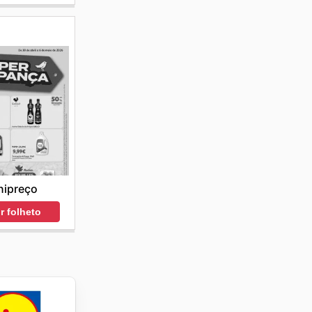
nipreço
r folheto