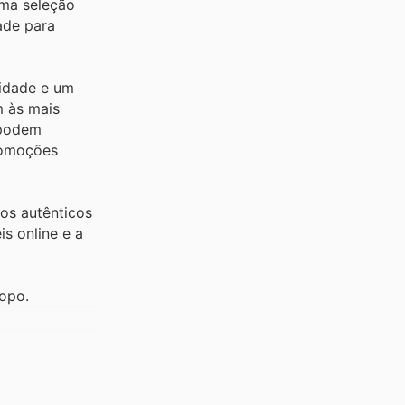
uma seleção
ade para
lidade e um
m às mais
 podem
promoções
os autênticos
s online e a
topo.