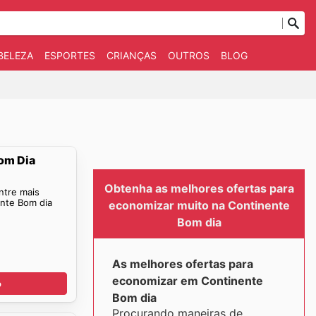
BELEZA
ESPORTES
CRIANÇAS
OUTROS
BLOG
om Dia
Obtenha as melhores ofertas para
ntre mais
ente Bom dia
economizar muito na Continente
Bom dia
As melhores ofertas para
economizar em Continente
o
Bom dia
Procurando maneiras de