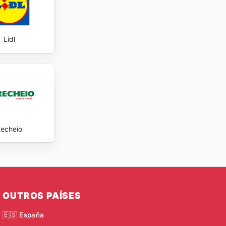
Lidl
echeio
OUTROS PAÍSES
🇪🇸 España