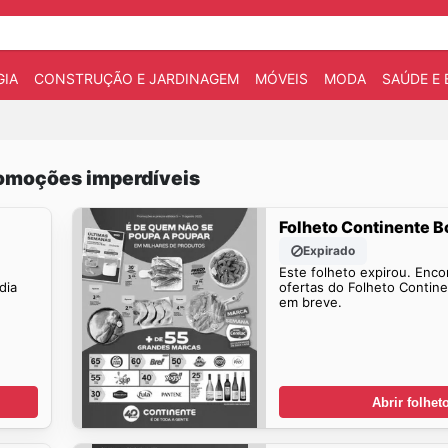
IA
CONSTRUÇÃO E JARDINAGEM
MÓVEIS
MODA
SAÚDE E 
romoções imperdíveis
Folheto Continente B
Expirado
Este folheto expirou. Enco
dia
ofertas do Folheto Contin
em breve.
Abrir folhet