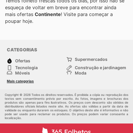
Temos folheto frescas todos os dias, por isso não se
esqueça de voltar em breve para encontrar ainda
mais ofertas
Continente
! Visite
para começar a
poupar hoje.
CATEGORIAS
Supermercados
Ofertas
Tecnologia
Construção e jardinagem
Móveis
Moda
Saúde e Beleza
Esportes
Mais categorias
Crianças
Outros
Copyright © 2026 Todos os direitos reservados. É proibida a cópia ou reprodução dos
textos sem consentimento prévio por escrito. As fotos, imagens e brochuras dos
produtos são apenas para fins ilustrativos. Os preços com desconto são obtidos de
distribuidores oficiais listados neste site. As ofertas são válidas a partir da data de
validade ou enquanto durarem os estoques. O objetivo deste site é informativo e não
pode ser usado para reclamar os produtos. Os preços podem variar consoante a
localização.