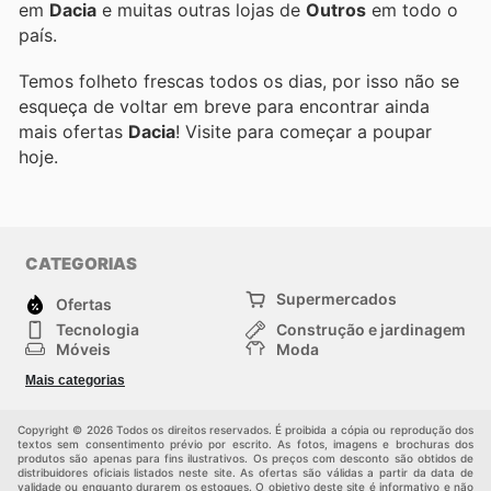
em
Dacia
e muitas outras lojas de
Outros
em todo o
país.
Temos folheto frescas todos os dias, por isso não se
esqueça de voltar em breve para encontrar ainda
mais ofertas
Dacia
! Visite
para começar a poupar
hoje.
CATEGORIAS
Supermercados
Ofertas
Tecnologia
Construção e jardinagem
Móveis
Moda
Saúde e Beleza
Esportes
Mais categorias
Crianças
Outros
Copyright © 2026 Todos os direitos reservados. É proibida a cópia ou reprodução dos
textos sem consentimento prévio por escrito. As fotos, imagens e brochuras dos
produtos são apenas para fins ilustrativos. Os preços com desconto são obtidos de
distribuidores oficiais listados neste site. As ofertas são válidas a partir da data de
validade ou enquanto durarem os estoques. O objetivo deste site é informativo e não