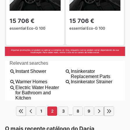
15 706 €
15 706 €
essential Eco-G 100
essential Eco-G 100
Algumas promoções só podem se aplicar a compras on -line, enquanto outras podem variar dependendo da sua
localização. Para saber mais, visite o site ou os canais de mídia social.
1
2
3
8
9
...
O mais recente catálogo do Dacia