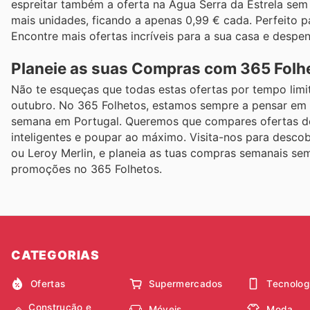
espreitar também a oferta na Água Serra da Estrela sem
mais unidades, ficando a apenas 0,99 € cada. Perfeito p
Encontre mais ofertas incríveis para a sua casa e despe
Planeie as suas Compras com 365 Folhe
Não te esqueças que todas estas ofertas por tempo limit
outubro. No 365 Folhetos, estamos sempre a pensar em 
semana em Portugal. Queremos que compares ofertas de 
inteligentes e poupar ao máximo. Visita-nos para descob
ou Leroy Merlin, e planeia as tuas compras semanais se
promoções no 365 Folhetos.
CATEGORIAS
Ofertas
Supermercados
Tecnolog
Construção e
Móveis
Moda