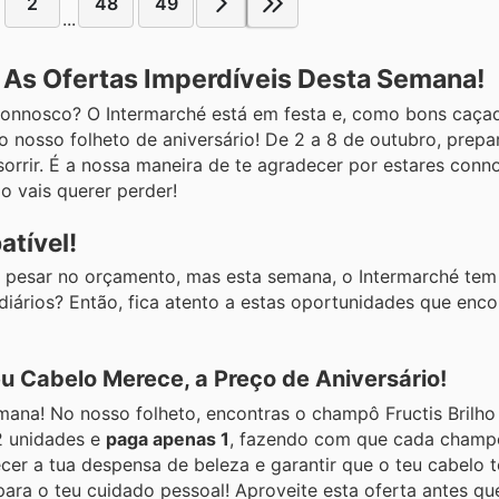
2
48
49
...
– As Ofertas Imperdíveis Desta Semana!
connosco? O Intermarché está em festa e, como bons caça
 o nosso folheto de aniversário! De 2 a 8 de outubro, pre
sorrir. É a nossa maneira de te agradecer por estares con
o vais querer perder!
atível!
 pesar no orçamento, mas esta semana, o Intermarché tem 
s diários? Então, fica atento a estas oportunidades que enc
u Cabelo Merece, a Preço de Aniversário!
emana! No nosso folheto, encontras o champô Fructis Brilho
2 unidades e
paga apenas 1
, fazendo com que cada champ
cer a tua despensa de beleza e garantir que o teu cabelo
ara o teu cuidado pessoal! Aproveite esta oferta antes qu