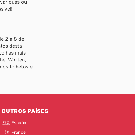
var duas ou
sível!
de 2 a 8 de
ntos desta
colhas mais
ché, Worten,
mos folhetos e
OUTROS PAÍSES
🇪🇸 España
🇫🇷 France