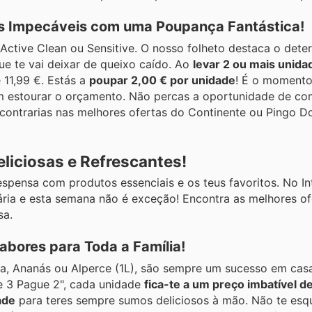
as Impecáveis com uma Poupança Fantástica!
 Active Clean ou Sensitive. O nosso folheto destaca o dete
 te vai deixar de queixo caído. Ao
levar 2 ou mais unida
 11,99 €. Estás a
poupar 2,00 € por unidade
! É o momento
em estourar o orçamento. Não percas a oportunidade de co
encontrarias nas melhores ofertas do Continente ou Pingo 
liciosas e Refrescantes!
espensa com produtos essenciais e os teus favoritos. No I
ria e esta semana não é exceção! Encontra as melhores of
sa.
bores para Toda a Família!
ha, Ananás ou Alperce (1L), são sempre um sucesso em casa
 3 Pague 2", cada unidade
fica-te a um preço imbatível d
ade
para teres sempre sumos deliciosos à mão. Não te esq