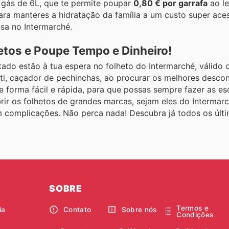
 gás de 6L, que te permite poupar
0,80 € por garrafa
ao le
ara manteres a hidratação da família a um custo super aces
nsa no Intermarché.
tos e Poupe Tempo e Dinheiro!
ado estão à tua espera no folheto do Intermarché, válido 
ti, caçador de pechinchas, ao procurar os melhores desco
forma fácil e rápida, para que possas sempre fazer as es
rir os folhetos de grandes marcas, sejam eles do Intermar
m complicações. Não perca nada! Descubra já todos os últi
SOBRE
Termos e
ia
Contato
Sobre nós
Condições