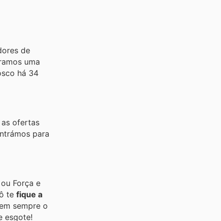
dores de
paramos uma
nosco há 34
as ofertas
ontrámos para
 ou Força e
ô te
fique a
 tem sempre o
e esgote!