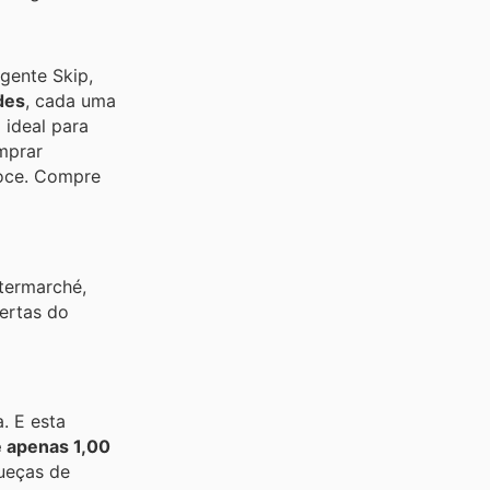
rgente Skip,
des
, cada uma
 ideal para
mprar
Doce. Compre
ntermarché,
ertas do
. E esta
e apenas 1,00
ueças de