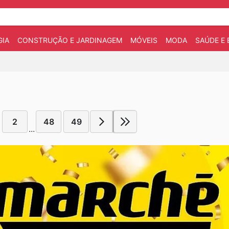
IA
CONSTRUÇÃO E JARDINAGEM
MÓVEIS
MODA
SAÚDE E 
2
48
49
...