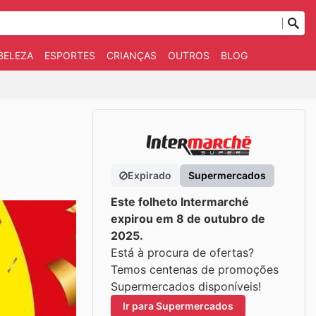
BELEZA
ESPORTES
CRIANÇAS
OUTROS
BLOG
Expirado
Supermercados
Este folheto Intermarché
expirou em 8 de outubro de
2025.
Está à procura de ofertas?
Temos centenas de promoções
Supermercados disponíveis!
Ir para Supermercados