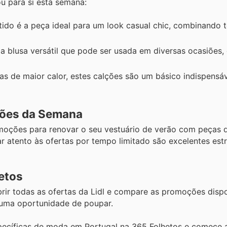
u para si esta semana:
tido é a peça ideal para um look casual chic, combinando 
 blusa versátil que pode ser usada em diversas ocasiões, 
as de maior calor, estes calções são um básico indispensá
ções da Semana
moções para renovar o seu vestuário de verão com peças 
r atento às ofertas por tempo limitado são excelentes est
etos
rir todas as ofertas da Lidl e compare as promoções dispo
uma oportunidade de poupar.
pecíficas de moda em Portugal na 365 Folhetos e comece 