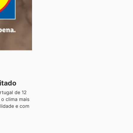
itado
rtugal de 12
 o clima mais
alidade e com