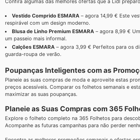
Confira algumas das melhores ofertas que a Lidl preparo
Vestido Comprido ESMARA
– agora 14,99 € Este ves
respirável com um design moderno.
Blusa de Linho Premium ESMARA
– agora 8,99 € Uma
um passeio mais informal.
Calções ESMARA
– agora 3,99 € Perfeitos para os di
guarda-roupa de verão.
Poupanças Inteligentes com as Promo
Planeie as suas compras de moda e aproveite estas pro
preços acessíveis. Comparar os folhetos semanais e esta
maximizar as suas poupanças.
Planeie as Suas Compras com 365 Folh
Explore o folheto completo na 365 Folhetos para descob
Acompanhe as futuras campanhas para não perder nenh
Encontre as melhores promoções semanais e ofertas es