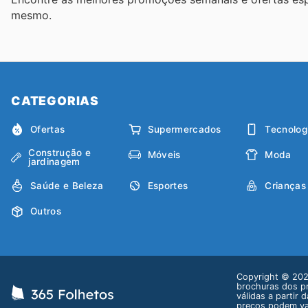
mesmo.
CATEGORIAS
Ofertas
Supermercados
Tecnolog
Construção e
Móveis
Moda
jardinagem
Saúde e Beleza
Esportes
Crianças
Outros
Copyright © 2026
brochuras dos pr
válidas a partir
preços podem var