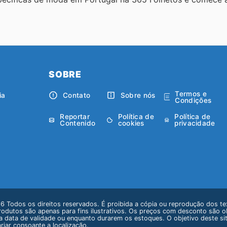
SOBRE
Termos e
ia
Contato
Sobre nós
Condições
Reportar
Política de
Política de
Contenido
cookies
privacidade
 Todos os direitos reservados. É proibida a cópia ou reprodução dos te
odutos são apenas para fins ilustrativos. Os preços com desconto são obti
 da data de validade ou enquanto durarem os estoques. O objetivo deste s
iar consoante a localização.