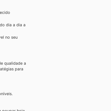
tecido
do dia a dia a
vel no seu
de qualidade a
ratégias para
níveis.
a poupar hoje