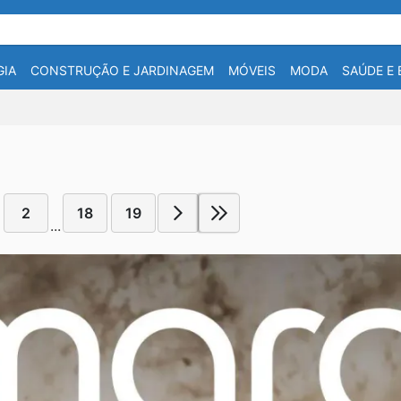
IA
CONSTRUÇÃO E JARDINAGEM
MÓVEIS
MODA
SAÚDE E 
2
18
19
...