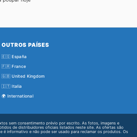
OUTROS PAÍSES
🇪🇸 España
🇫🇷 France
🇬🇧 United Kingdom
🇮🇹 Italia
🌍 International
xtos sem consentimento prévio por escrito. As fotos, imagens e
dos de distribuidores oficiais listados neste site. As ofertas são
ite é informativo e não pode ser usado para reclamar os produtos. Os