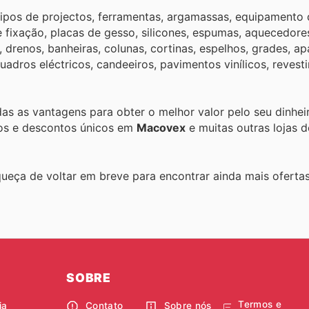
ipos de projectos, ferramentas, argamassas, equipamento 
 fixação, placas de gesso, silicones, espumas, aquecedore
drenos, banheiras, colunas, cortinas, espelhos, grades, ap
quadros eléctricos, candeeiros, pavimentos vinílicos, reves
odas as vantagens para obter o melhor valor pelo seu dinhei
tos e descontos únicos em
Macovex
e muitas outras lojas 
queça de voltar em breve para encontrar ainda mais oferta
SOBRE
Termos e
ia
Contato
Sobre nós