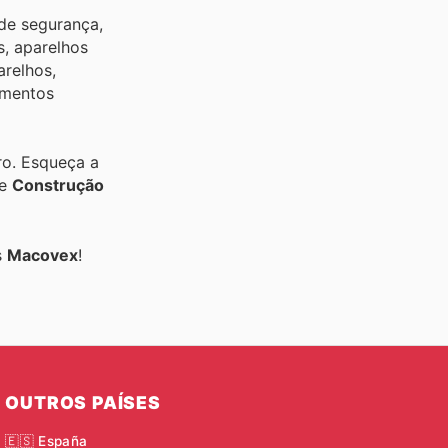
de segurança,
s, aparelhos
arelhos,
timentos
ro. Esqueça a
de
Construção
s
Macovex
!
OUTROS PAÍSES
🇪🇸 España