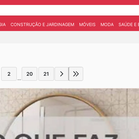
IA
CONSTRUÇÃO E JARDINAGEM
MÓVEIS
MODA
SAÚDE E 
2
20
21
...