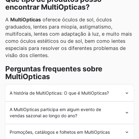
encontrar MultiOpticas?
A
MultiOpticas
oferece óculos de sol, óculos
graduados, lentes para miopia, astigmatismo,
multifocais, lentes com adaptação à luz, e muito mais
como óculos estéticos ou de sol, bem como lentes
especiais para resolver os diferentes problemas de
visão dos clientes.
Perguntas frequentes sobre
MultiOpticas
A história de MultiOpticas: O que é MultiOpticas?
A
MultiOpticas
é uma empresa com mais de 20 anos
A MultiOpticas participa em algum evento de
de história empenhada em oferecer num só local uma
vendas sazonal ao longo do ano?
grande variedade de óculos e lentes de contacto aos
seus clientes. Graças à confiança que conquistou nos
Sim, a MultiOpticas participa em diversas promoções
seus clientes, a
MultiOpticas
expandiu-se por todo o
Promoções, catálogos e folhetos em MultiOpticas
sazonais ao longo do ano, oferecendo excelentes
país, tornando-se num dos líderes de mercado na sua