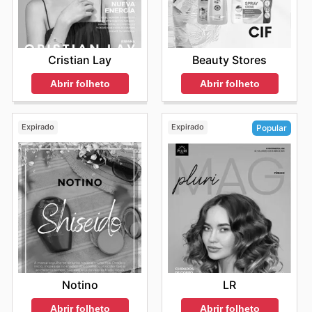
Cristian Lay
Beauty Stores
Abrir folheto
Abrir folheto
Expirado
Expirado
Popular
Notino
LR
Abrir folheto
Abrir folheto