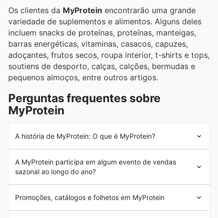
Os clientes da
MyProtein
encontrarão uma grande
variedade de suplementos e alimentos. Alguns deles
incluem snacks de proteínas, proteínas, manteigas,
barras energéticas, vitaminas, casacos, capuzes,
adoçantes, frutos secos, roupa interior, t-shirts e tops,
soutiens de desporto, calças, calções, bermudas e
pequenos almoços, entre outros artigos.
Perguntas frequentes sobre
MyProtein
A história de MyProtein: O que é MyProtein?
A empresa
MyProtein
foi fundada há mais de 20 anos,
A MyProtein participa em algum evento de vendas
em 2004, no Reino Unido. Desde a sua criação, a
sazonal ao longo do ano?
MyProtein
tem crescido com sucesso na região,
expandindo o seu mercado para outros países, como
Sim, a Myprotein participa ativamente em diversas
Portugal.
Promoções, catálogos e folhetos em MyProtein
promoções sazonais ao longo do ano para oferecer os
melhores
descontos em Portugal
. Para se manter a par
MyProtein
é uma marca britânica de
suplementos