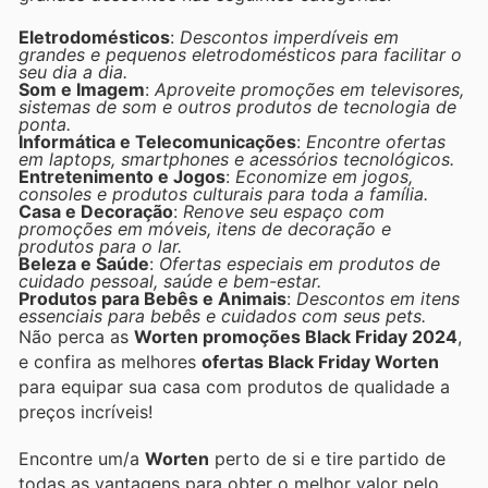
Eletrodomésticos
:
Descontos imperdíveis em
grandes e pequenos eletrodomésticos para facilitar o
seu dia a dia.
Som e Imagem
:
Aproveite promoções em televisores,
sistemas de som e outros produtos de tecnologia de
ponta.
Informática e Telecomunicações
:
Encontre ofertas
em laptops, smartphones e acessórios tecnológicos.
Entretenimento e Jogos
:
Economize em jogos,
consoles e produtos culturais para toda a família.
Casa e Decoração
:
Renove seu espaço com
promoções em móveis, itens de decoração e
produtos para o lar.
Beleza e Saúde
:
Ofertas especiais em produtos de
cuidado pessoal, saúde e bem-estar.
Produtos para Bebês e Animais
:
Descontos em itens
essenciais para bebês e cuidados com seus pets.
Não perca as
Worten promoções Black Friday 2024
,
e confira as melhores
ofertas Black Friday Worten
para equipar sua casa com produtos de qualidade a
preços incríveis!
Encontre um/a
Worten
perto de si e tire partido de
todas as vantagens para obter o melhor valor pelo