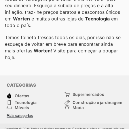
seu dinheiro. Esqueça a subida de preços e a alta
inflação.
traz-lhe preços baratos e descontos únicos
em
Worten
e muitas outras lojas de
Tecnologia
em
todo o país.
Temos folheto frescas todos os dias, por isso não se
esqueça de voltar em breve para encontrar ainda
mais ofertas
Worten
! Visite
para começar a poupar
hoje.
CATEGORIAS
Supermercados
Ofertas
Tecnologia
Construção e jardinagem
Móveis
Moda
Saúde e Beleza
Esportes
Mais categorias
Crianças
Outros
Copyright © 2026 Todos os direitos reservados. É proibida a cópia ou reprodução dos