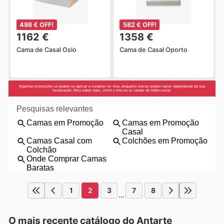
498 € OFF!
582 € OFF!
1162 €
1358 €
Cama de Casal Oslo
Cama de Casal Oporto
Algumas promoções só podem se aplicar a compras on -line, enquanto outras podem variar dependendo da sua
localização. Para saber mais, visite o site ou os canais de mídia social.
1
2
3
7
8
...
O mais recente catálogo do Antarte