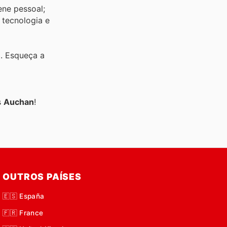
ene pessoal;
 tecnologia e
o. Esqueça a
s
Auchan
!
OUTROS PAÍSES
🇪🇸 España
🇫🇷 France