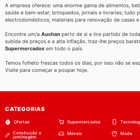
A empresa oferece: uma enorme gama de alimentos, bebid
saúde e bem-estar; brinquedos, jornais e livrarias; tudo
electrodomésticos; materiais para renovação de casas e j
Encontre um/a
Auchan
perto de si e tire partido de tod
subida de preços e a alta inflação.
traz-lhe preços bara
Supermercados
em todo o país.
Temos folheto frescas todos os dias, por isso não se es
Visite
para começar a poupar hoje.
CATEGORIAS
Ofertas
Supermercados
Tecnolog
Construção e
Móveis
Moda
jardinagem