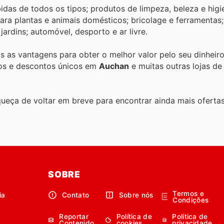
as de todos os tipos; produtos de limpeza, beleza e higi
 para plantas e animais domésticos; bricolage e ferramentas;
ardins; automóvel, desporto e ar livre.
as as vantagens para obter o melhor valor pelo seu dinheir
tos e descontos únicos em
Auchan
e muitas outras lojas de
queça de voltar em breve para encontrar ainda mais oferta
SOBRE
Termos e
ia
Contato
Sobre nós
Condições
Reportar
Política de
Política de
Contenido
cookies
privacidade