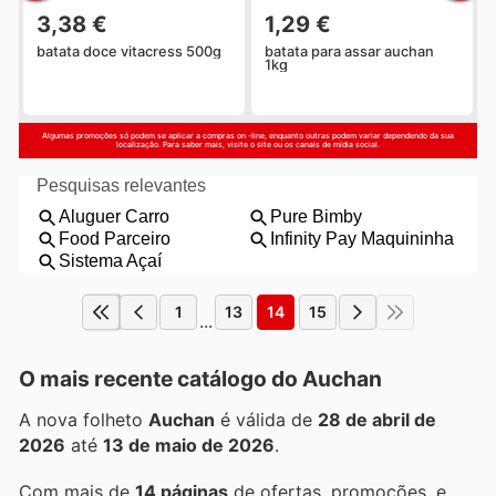
3,38 €
1,29 €
batata doce vitacress 500g
batata para assar auchan
1kg
Algumas promoções só podem se aplicar a compras on -line, enquanto outras podem variar dependendo da sua
localização. Para saber mais, visite o site ou os canais de mídia social.
1
13
14
15
...
O mais recente catálogo do Auchan
A nova folheto
Auchan
é válida de
28 de abril de
2026
até
13 de maio de 2026
.
Com mais de
14 páginas
de ofertas, promoções, e