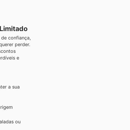
Limitado
 de confiança,
uerer perder.
scontos
rdíveis e
ter a sua
origem
saladas ou