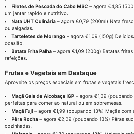
Filetes de Pescada do Cabo MSC
– agora €4,85 (500g
um jantar rápido e nutritivo.
Nata UHT Culinária
– agora €0,79 (200ml) Nata fresca
ou salgadas.
Tarteletes de Morango
– agora €1,09 (150g) Delicios
ocasião.
Batata Frita Palha
– agora €1,09 (200g) Batatas frita
refeições.
Frutas e Vegetais em Destaque
Aproveite os preços especiais em frutas e vegetais fresc
Maçã Gala de Alcobaça IGP
– agora €1,39 (poupando 
perfeitas para comer ao natural ou em sobremesas.
Maçã Fuji
– agora €1,99 (poupando 13%) Maçãs com um 
Pêra Rocha
– agora €2,29 (poupando 13%) Pêras sucu
cozinhadas.