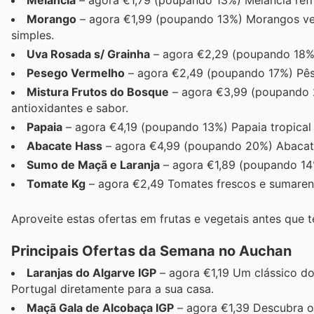
Melancia
– agora €1,79 (poupando 13%) Melancia refre
Morango
– agora €1,99 (poupando 13%) Morangos ver
simples.
Uva Rosada s/ Grainha
– agora €2,29 (poupando 18%) 
Pesego Vermelho
– agora €2,49 (poupando 17%) Pês
Mistura Frutos do Bosque
– agora €3,99 (poupando 
antioxidantes e sabor.
Papaia
– agora €4,19 (poupando 13%) Papaia tropical e
Abacate Hass
– agora €4,99 (poupando 20%) Abacates
Sumo de Maçã e Laranja
– agora €1,89 (poupando 14%
Tomate Kg
– agora €2,49 Tomates frescos e sumarento
Aproveite estas ofertas em frutas e vegetais antes que 
Principais Ofertas da Semana no Auchan
Laranjas do Algarve IGP
– agora €1,19 Um clássico do
Portugal diretamente para a sua casa.
Maçã Gala de Alcobaça IGP
– agora €1,39 Descubra o 