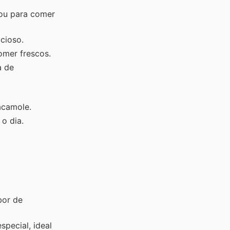
 ou para comer
cioso.
mer frescos.
a de
acamole.
o dia.
bor de
pecial, ideal