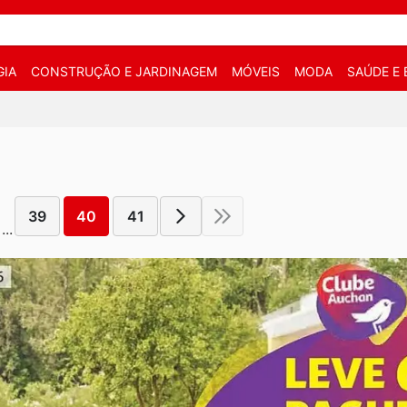
IA
CONSTRUÇÃO E JARDINAGEM
MÓVEIS
MODA
SAÚDE E 
39
40
41
...