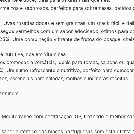
scante e doce, ideal para os dias mais quentes.
melhos e saborosos, perfeitos para sobremesas, batidos
Uvas rosadas doces e sem grainhas, um snack fácil e deli
segos vermelhos com um sabor adocicado, ótimos para co
25%) Uma combinação vibrante de frutos do bosque, chei
 nutritiva, rica em vitaminas.
 cremosos e versáteis, ideais para tostas, saladas ou gu
) Um sumo refrescante e nutritivo, perfeito para começar 
s, essenciais para saladas, molhos e inúmeras receitas.
terminem.
 Mediterrâneo com certificação IGP, trazendo o melhor sa
sabor autêntico das maçãs portuguesas com esta oferta es