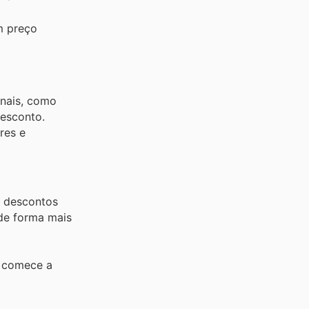
m preço
anais, como
desconto.
res e
s descontos
de forma mais
e comece a