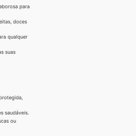
saborosa para
eitas, doces
ara qualquer
as suas
protegida,
s saudáveis.
scas ou