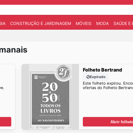
IA
CONSTRUÇÃO E JARDINAGEM
MÓVEIS
MODA
SAÚDE E 
emanais
Folheto Bertrand
Expirado
Este folheto expirou. Enco
ve.
ofertas do Folheto Bertra
Abrir folhet