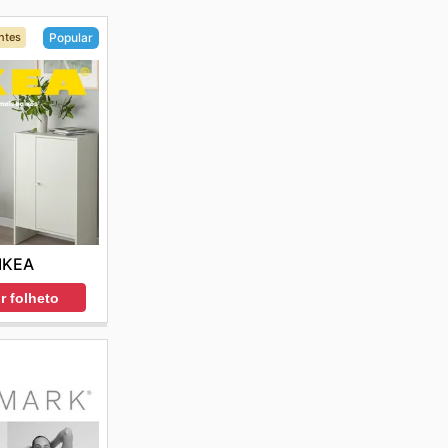
ntes
Popular
IKEA
r folheto