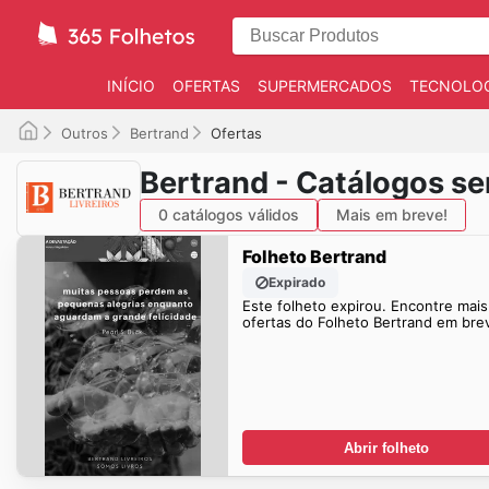
INÍCIO
OFERTAS
SUPERMERCADOS
TECNOLOG
Outros
Bertrand
Ofertas
Bertrand - Catálogos s
0 catálogos válidos
Mais em breve!
Folheto Bertrand
Expirado
Este folheto expirou. Encontre mais
ofertas do Folheto Bertrand em bre
Abrir folheto