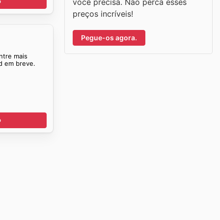
você precisa. Não perca esses
o
preços incríveis!
Pegue-os agora.
ntre mais
nd em breve.
o