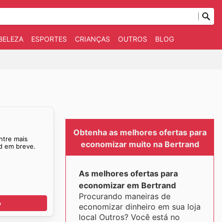
BELEZA
ESPORTES
CRIANÇAS
OUTROS
BLOG
Obtenha as melhores ofertas para
ntre mais
economizar muito na Bertrand
nd em breve.
As melhores ofertas para
economizar em Bertrand
Procurando maneiras de
o
economizar dinheiro em sua loja
local Outros? Você está no