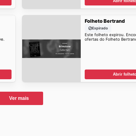
Abrir folhet
Folheto Bertrand
Expirado
Este folheto expirou. Enco
ve.
ofertas do Folheto Bertra
Abrir folhet
Ver mais