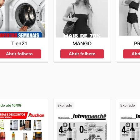
Tien21
MANGO
P
Abrir folheto
Abrir folheto
Abri
ido até 16/08
Expirado
Expirado