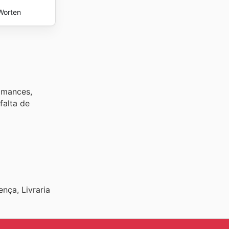
Worten
omances,
falta de
nça, Livraria