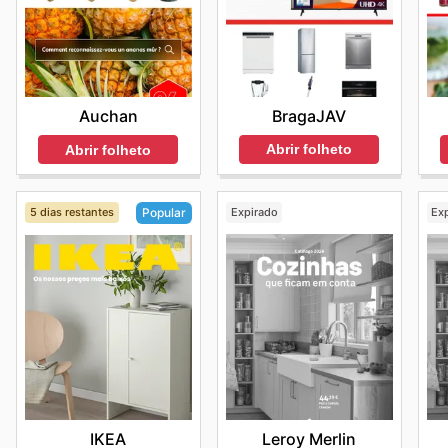
BragaJAV
Auchan
Abrir folheto
Abrir folheto
5 dias restantes
Expirado
Ex
Popular
Leroy Merlin
IKEA