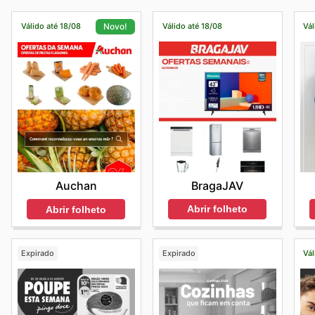
Válido até 18/08
Válido até 18/08
Vál
Novo!
BragaJAV
Auchan
Abrir folheto
Abrir folheto
Expirado
Expirado
Vál