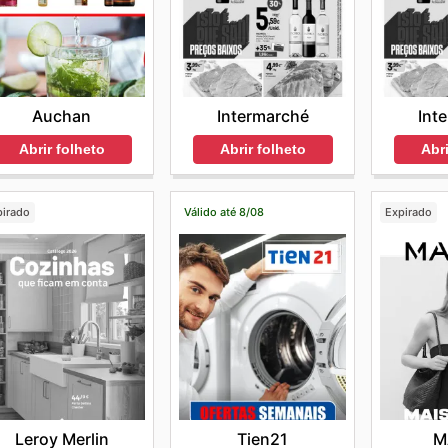
Auchan
Intermarché
Int
Abrir folheto
Abrir folheto
Abri
pirado
Válido até 8/08
Expirado
Leroy Merlin
Tien21
M