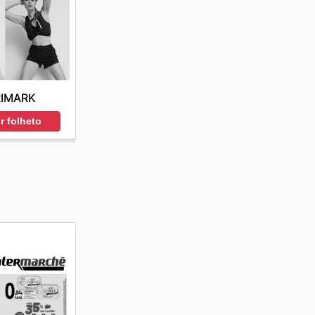
RIMARK
r folheto