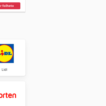
r folheto
Lidl