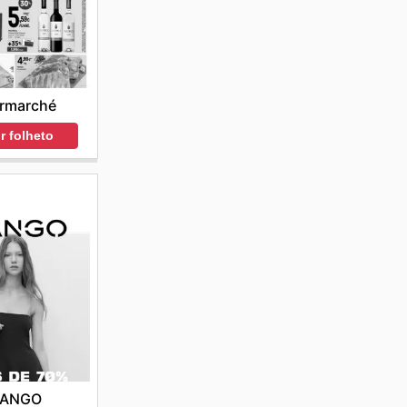
ermarché
r folheto
ANGO