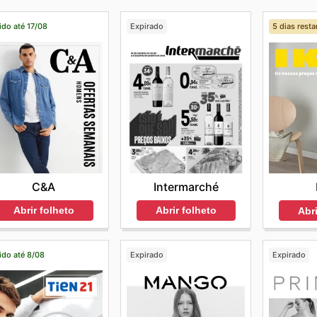
ido até 17/08
Expirado
5 dias resta
C&A
Intermarché
Abrir folheto
Abrir folheto
Abri
ido até 8/08
Expirado
Expirado