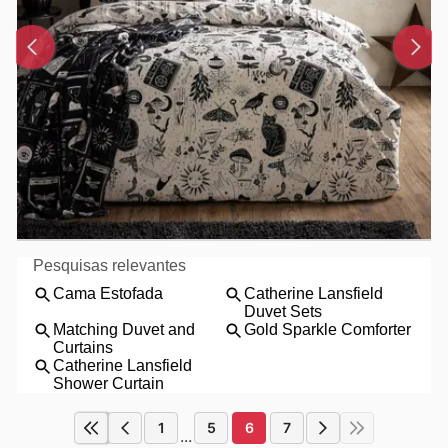
1
5
6
7
...