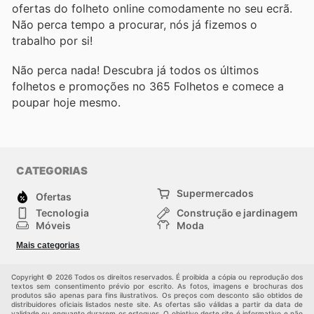
ofertas do folheto online comodamente no seu ecrã.
Não perca tempo a procurar, nós já fizemos o
trabalho por si!
Não perca nada! Descubra já todos os últimos
folhetos e promoções no 365 Folhetos e comece a
poupar hoje mesmo.
CATEGORIAS
Supermercados
Ofertas
Tecnologia
Construção e jardinagem
Móveis
Moda
Saúde e Beleza
Esportes
Mais categorias
Crianças
Outros
Copyright © 2026 Todos os direitos reservados. É proibida a cópia ou reprodução dos
textos sem consentimento prévio por escrito. As fotos, imagens e brochuras dos
produtos são apenas para fins ilustrativos. Os preços com desconto são obtidos de
distribuidores oficiais listados neste site. As ofertas são válidas a partir da data de
validade ou enquanto durarem os estoques. O objetivo deste site é informativo e não