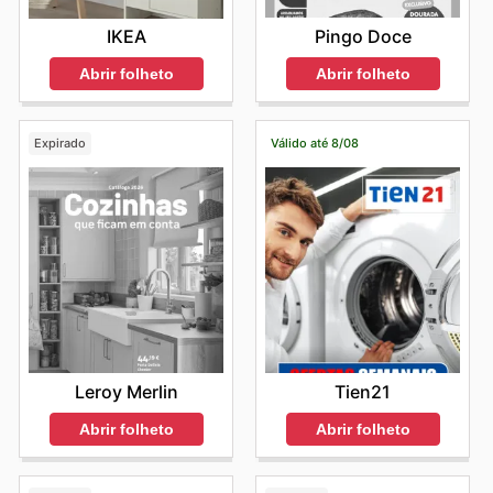
Pingo Doce
IKEA
Abrir folheto
Abrir folheto
Expirado
Válido até 8/08
Leroy Merlin
Tien21
Abrir folheto
Abrir folheto