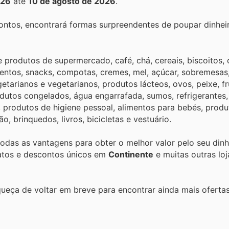
026
até
10 de agosto de 2026
.
ontos, encontrará formas surpreendentes de poupar dinhei
produtos de supermercado, café, chá, cereais, biscoitos, 
mentos, snacks, compotas, cremes, mel, açúcar, sobremesas
etarianos e vegetarianos, produtos lácteos, ovos, peixe, fr
rodutos congelados, água engarrafada, sumos, refrigerantes
as, produtos de higiene pessoal, alimentos para bebés, prod
, brinquedos, livros, bicicletas e vestuário.
 todas as vantagens para obter o melhor valor pelo seu din
ratos e descontos únicos em
Continente
e muitas outras loj
queça de voltar em breve para encontrar ainda mais oferta