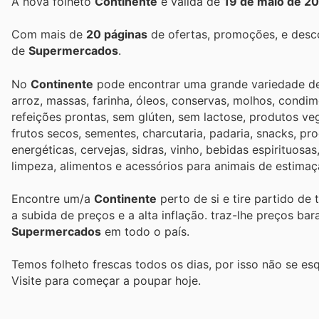
A nova folheto
Continente
é válida de
19 de maio de 2
Com mais de
20 páginas
de ofertas, promoções, e desc
de
Supermercados
.
No
Continente
pode encontrar uma grande variedade de 
arroz, massas, farinha, óleos, conservas, molhos, condi
refeições prontas, sem glúten, sem lactose, produtos veg
frutos secos, sementes, charcutaria, padaria, snacks, p
energéticas, cervejas, sidras, vinho, bebidas espirituos
limpeza, alimentos e acessórios para animais de estimação
Encontre um/a
Continente
perto de si e tire partido de
a subida de preços e a alta inflação.
traz-lhe preços ba
Supermercados
em todo o país.
Temos folheto frescas todos os dias, por isso não se es
Visite
para começar a poupar hoje.