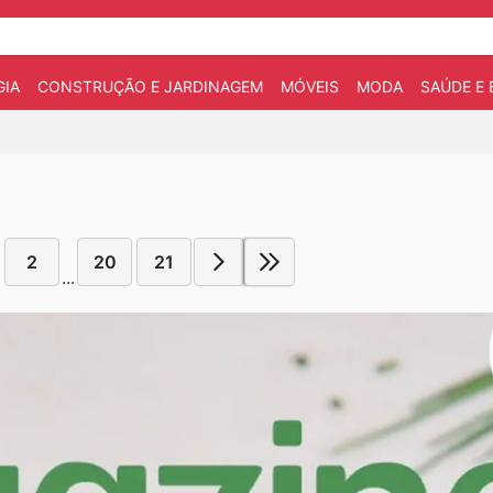
IA
CONSTRUÇÃO E JARDINAGEM
MÓVEIS
MODA
SAÚDE E 
2
20
21
...