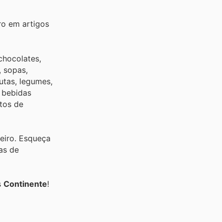
ro em artigos
chocolates,
, sopas,
utas, legumes,
, bebidas
utos de
heiro. Esqueça
as de
s
Continente
!