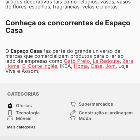
artigos decorativos tais como relógios, vasos, vasos
de flores, espelhos, fragrâncias, velas e plantas.
Conheça os concorrentes de Espaço
Casa
O
Espaço Casa
faz parte do grande universo de
marcas que comercializam produtos para o lar ao
lado de empresas como
Gato Preto
,
La Redoute
,
Zara
Home
,
El Corte Inglés
, IKEA,
Homa
,
Casa
,
Jom
, Loja
Viva e Aosom.
CATEGORIAS
Supermercados
Ofertas
Tecnologia
Construção e jardinagem
Móveis
Moda
Saúde e Beleza
Esportes
Mais categorias
Crianças
Outros