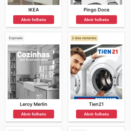
Pingo Doce
IKEA
Abrir folheto
Abrir folheto
Expirado
2 dias restantes
Leroy Merlin
Tien21
Abrir folheto
Abrir folheto