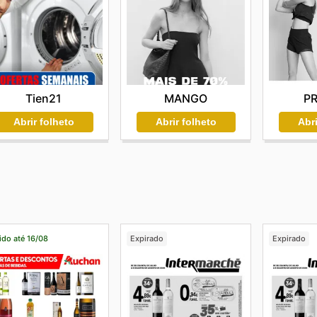
Tien21
MANGO
P
Abrir folheto
Abrir folheto
Abri
ido até 16/08
Expirado
Expirado