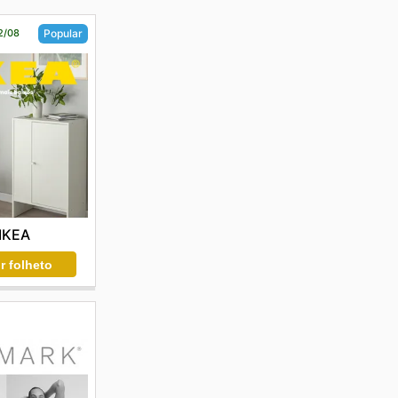
12/08
Popular
IKEA
r folheto