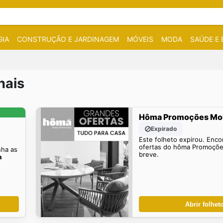
IA
CONSTRUÇÃO E JARDINAGEM
MÓVEIS
MODA
SAÚDE E 
nais
Hôma Promoções Mob
Expirado
Este folheto expirou. Enco
ofertas do hôma Promoçõe
ha as
breve.
a
Abrir folhet