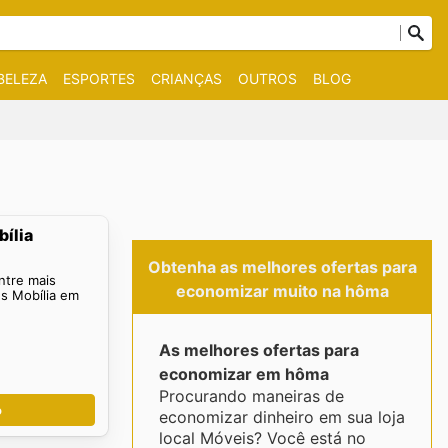
BELEZA
ESPORTES
CRIANÇAS
OUTROS
BLOG
ília
Obtenha as melhores ofertas para
ntre mais
economizar muito na hôma
s Mobília em
As melhores ofertas para
economizar em hôma
Procurando maneiras de
o
economizar dinheiro em sua loja
local Móveis? Você está no