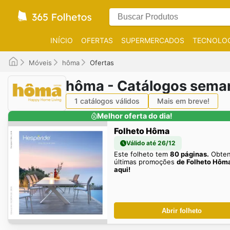
INÍCIO
OFERTAS
SUPERMERCADOS
TECNOLOG
Móveis
hôma
Ofertas
hôma - Catálogos sema
1 catálogos válidos
Mais em breve!
Melhor oferta do dia!
Folheto Hôma
Válido até 26/12
Este folheto tem
80 páginas.
Obten
últimas promoções
de Folheto Hôm
aqui!
Abrir folheto