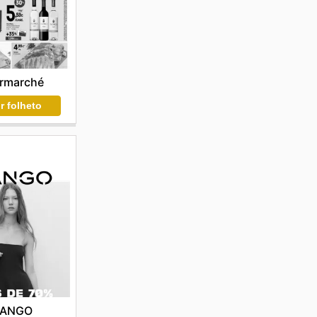
ermarché
r folheto
ANGO