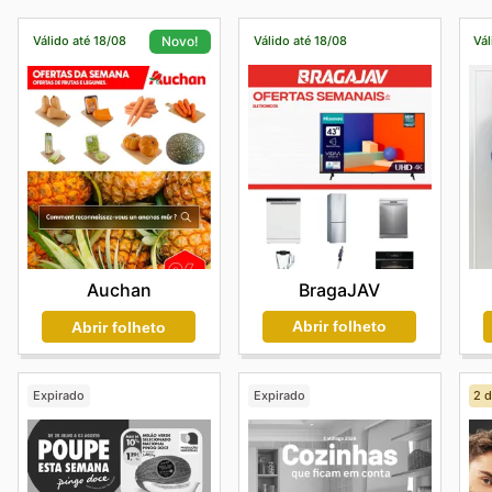
Válido até 18/08
Válido até 18/08
Vál
Novo!
BragaJAV
Auchan
Abrir folheto
Abrir folheto
Expirado
Expirado
2 d