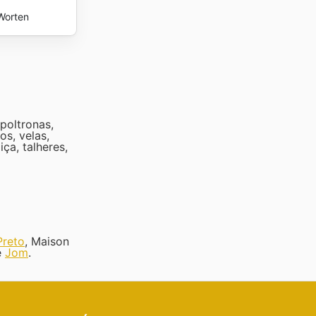
Worten
poltronas,
s, velas,
ça, talheres,
Preto
, Maison
e
Jom
.