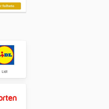
r folheto
Lidl