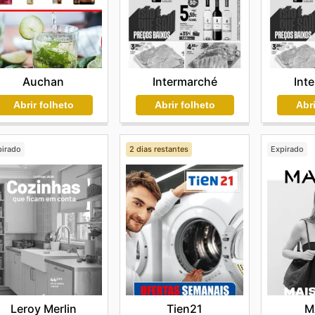
Auchan
Intermarché
Int
Abrir folheto
Abrir folheto
Abri
pirado
2 dias restantes
Expirado
Leroy Merlin
Tien21
M