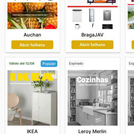
BragaJAV
Auchan
Abrir folheto
Abrir folheto
Válido até 12/08
Expirado
Ex
Popular
Leroy Merlin
IKEA