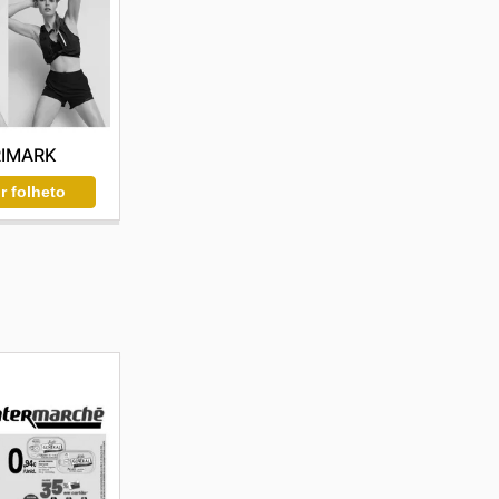
RIMARK
r folheto