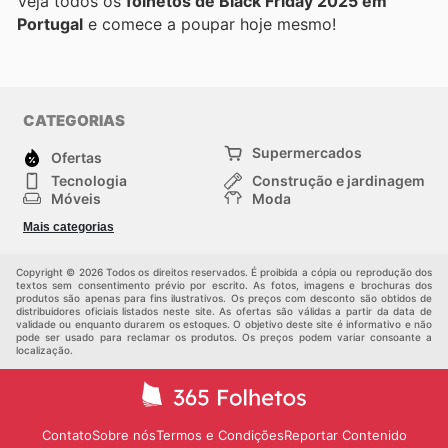
Veja todos os
folhetos de Black Friday 2025 em
Portugal
e comece a poupar hoje mesmo!
CATEGORIAS
Supermercados
Ofertas
Tecnologia
Construção e jardinagem
Móveis
Moda
Saúde e Beleza
Esportes
Mais categorias
Crianças
Outros
Copyright © 2026 Todos os direitos reservados. É proibida a cópia ou reprodução dos
textos sem consentimento prévio por escrito. As fotos, imagens e brochuras dos
produtos são apenas para fins ilustrativos. Os preços com desconto são obtidos de
distribuidores oficiais listados neste site. As ofertas são válidas a partir da data de
validade ou enquanto durarem os estoques. O objetivo deste site é informativo e não
pode ser usado para reclamar os produtos. Os preços podem variar consoante a
localização.
Contato
Sobre nós
Termos e Condições
Reportar Contenido