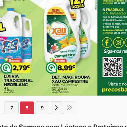
7
8
9
...