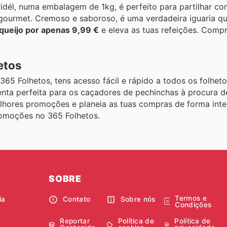
ridél, numa embalagem de 1kg, é perfeito para partilhar c
gourmet. Cremoso e saboroso, é uma verdadeira iguaria q
 queijo por apenas 9,99 €
e eleva as tuas refeições. Compr
etos
65 Folhetos, tens acesso fácil e rápido a todos os folheto
nta perfeita para os caçadores de pechinchas à procura d
lhores promoções e planeia as tuas compras de forma inte
romoções no 365 Folhetos.
SOBRE
Termos e
ia
Contato
Sobre nós
Condições
Reportar
Política de
Política de