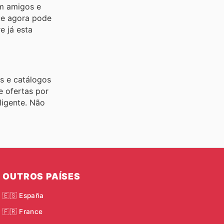
om amigos e
ue agora pode
e já esta
s e catálogos
e ofertas por
ligente. Não
OUTROS PAÍSES
🇪🇸 España
🇫🇷 France