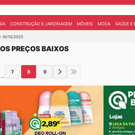
IA
CONSTRUÇÃO E JARDINAGEM
MÓVEIS
MODA
SAÚDE E 
é 16/10/2025
OS PREÇOS BAIXOS
7
8
9
...