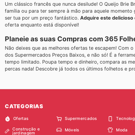
Um clássico francês que nunca desilude! O Queijo Brie B
família ou para ter sempre à mão para aquele momento 
ser tua por um preço fantástico.
Adquire este delicioso
oferta enquanto está disponível!
Planeie as suas Compras com 365 Folh
Não deixes que as melhores ofertas te escapem! Com o 3
dos Supermercados Preços Baixos, e não só! É a ferrame
tempo limitado. Poupa tempo e dinheiro, compara as me
percas nada! Descobre já todos os últimos folhetos e p
CATEGORIAS
Ofertas
Supermercados
Tecnolog
Construção e
Móveis
Moda
jardinagem