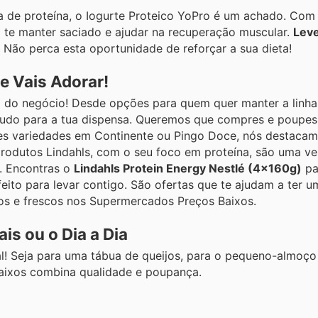
a de proteína, o Iogurte Proteico YoPro é um achado. Com
a te manter saciado e ajudar na recuperação muscular.
Lev
. Não perca esta oportunidade de reforçar a sua dieta!
e Vais Adorar!
 do negócio! Desde opções para quem quer manter a linha
s tudo para a tua dispensa. Queremos que compres e poupe
s variedades em Continente ou Pingo Doce, nós destacam
produtos Lindahls, com o seu foco em proteína, são uma ve
. Encontras o
Lindahls Protein Energy Nestlé (4x160g)
pa
feito para levar contigo. São ofertas que te ajudam a ter 
cteos e frescos nos Supermercados Preços Baixos.
s ou o Dia a Dia
al! Seja para uma tábua de queijos, para o pequeno-almoç
Baixos combina qualidade e poupança.