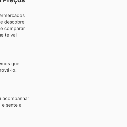
a Preços
permercados
 e descobre
 de comparar
e te vai
bemos que
rová-lo.
vai acompanhar
€
e sente a