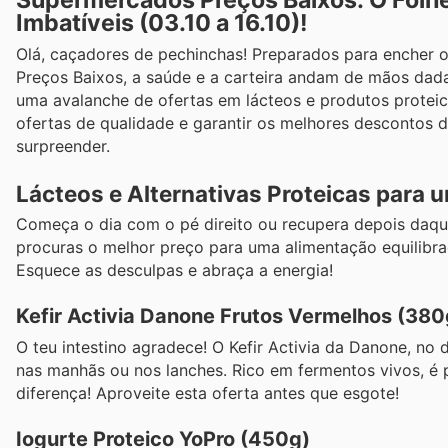
Supermercados Preços Baixos: O Folhe
Imbatíveis (03.10 a 16.10)!
Olá, caçadores de pechinchas! Preparados para encher 
Preços Baixos, a saúde e a carteira andam de mãos dada
uma avalanche de ofertas em lácteos e produtos proteic
ofertas de qualidade e garantir os melhores descontos 
surpreender.
Lácteos e Alternativas Proteicas para 
Começa o dia com o pé direito ou recupera depois daqu
procuras o melhor preço para uma alimentação equilibrad
Esquece as desculpas e abraça a energia!
Kefir Activia Danone Frutos Vermelhos (380
O teu intestino agradece! O Kefir Activia da Danone, no
nas manhãs ou nos lanches. Rico em fermentos vivos, é 
diferença! Aproveite esta oferta antes que esgote!
Iogurte Proteico YoPro (450g)