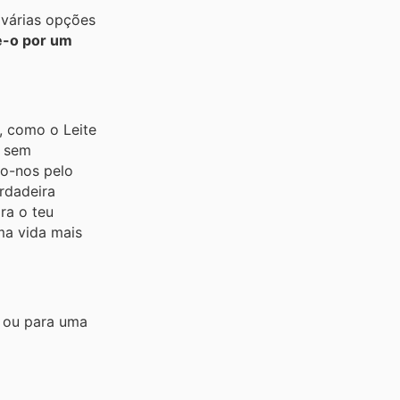
 várias opções
e-o por um
, como o Leite
s sem
o-nos pelo
rdadeira
ra o teu
uma vida mais
o ou para uma