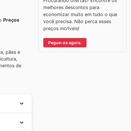
Procurando ofertas? Encontre os
melhores descontos para
economizar muito em tudo o que
mo
Preços
você precisa. Não perca esses
preços incríveis!
Pegue-os agora.
a, pães e
cultura,
imentos de
reços
 elevada