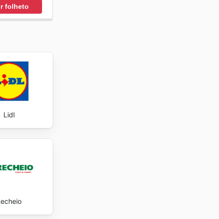
r folheto
Lidl
echeio