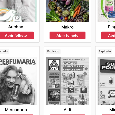
Auchan
Pin
Makro
Abrir folheto
Abri
Abrir folheto
pirado
Expirado
Expirado
Mercadona
Aldi
Mi