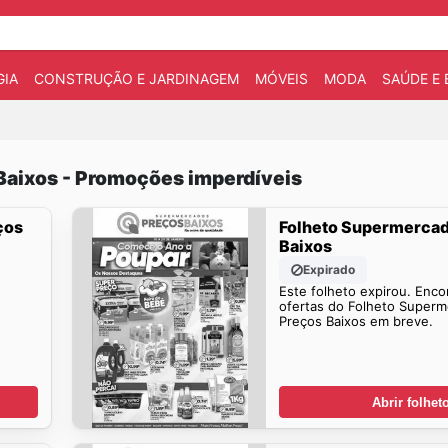
IA
CONSTRUÇÃO E JARDINAGEM
MÓVEIS
MODA
SAÚDE E 
Baixos - Promoções imperdíveis
ços
Folheto Supermerca
Baixos
Expirado
Este folheto expirou. Enco
ofertas do Folheto Super
Preços Baixos em breve.
Abrir folhet