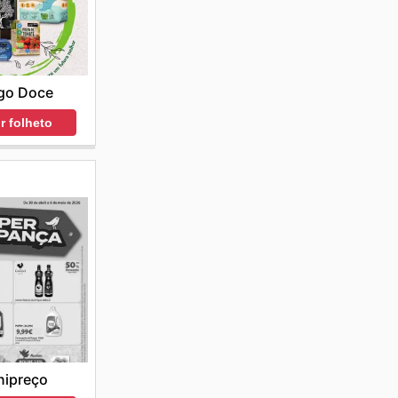
go Doce
r folheto
nipreço