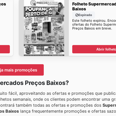
ços
Folheto Supermerca
Baixos
Expirado
Este folheto expirou. Enco
ofertas do Folheto Super
Preços Baixos em breve.
Abrir folhet
ja mais promoções
ercados Preços Baixos?
ito fácil, aproveitando as ofertas e promoções que publi
lhetos semanais, onde os clientes podem encontrar uma g
ontrará também todas as ofertas e promoções dos
Super
os Baixos
lança frequentemente promoções e ofertas sazo