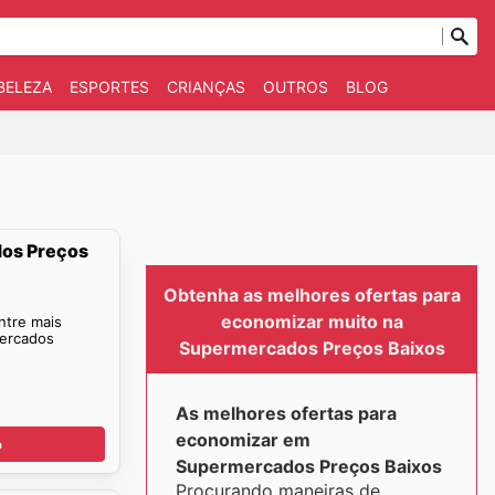
BELEZA
ESPORTES
CRIANÇAS
OUTROS
BLOG
dos Preços
Obtenha as melhores ofertas para
economizar muito na
ntre mais
mercados
Supermercados Preços Baixos
As melhores ofertas para
economizar em
o
Supermercados Preços Baixos
Procurando maneiras de