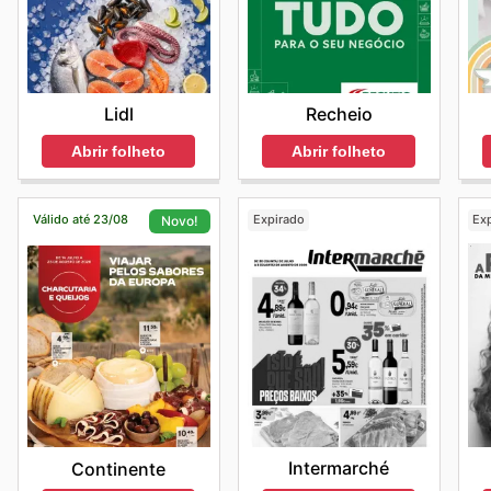
Lidl
Recheio
Abrir folheto
Abrir folheto
Válido até 23/08
Expirado
Ex
Novo!
Intermarché
Continente