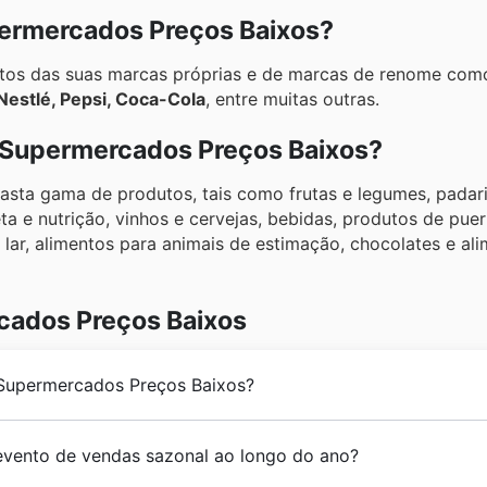
ermercados Preços Baixos?
tos das suas marcas próprias e de marcas de renome co
 Nestlé, Pepsi, Coca-Cola
, entre muitas outras.
r Supermercados Preços Baixos?
sta gama de produtos, tais como frutas e legumes, padari
a e nutrição, vinhos e cervejas, bebidas, produtos de pueri
lar, alimentos para animais de estimação, chocolates e al
cados Preços Baixos
 Supermercados Preços Baixos?
nos em Portugal. Desde o seu início, os
Supermercados P
evento de vendas sazonal ao longo do ano?
 produtos de mercearia e de grande consumo, frescos e de