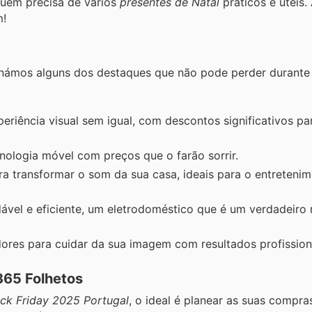
quem precisa de vários
presentes de Natal
práticos e úteis.
m!
cionámos alguns dos destaques que não pode perder durant
riência visual sem igual, com descontos significativos par
ologia móvel com preços que o farão sorrir.
a transformar o som da sua casa, ideais para o entreteni
vel e eficiente, um eletrodoméstico que é um verdadeiro
ores para cuidar da sua imagem com resultados profission
365 Folhetos
ck Friday 2025 Portugal
, o ideal é planear as suas compr