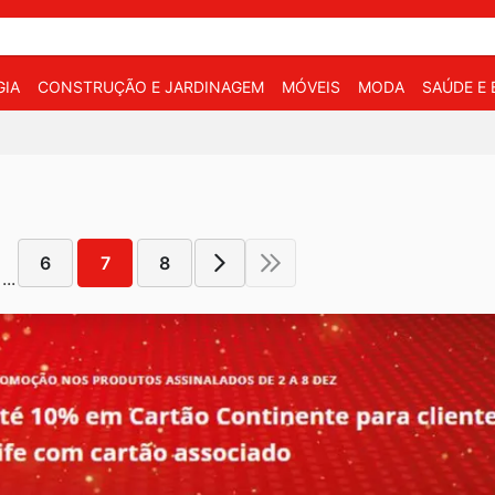
IA
CONSTRUÇÃO E JARDINAGEM
MÓVEIS
MODA
SAÚDE E 
6
7
8
...