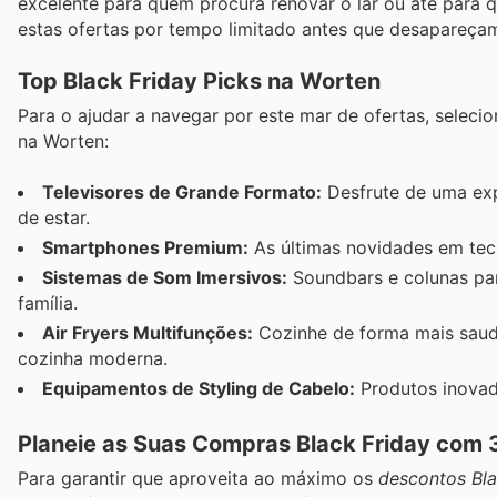
excelente para quem procura renovar o lar ou até para 
estas ofertas por tempo limitado antes que desapareça
Top Black Friday Picks na Worten
Para o ajudar a navegar por este mar de ofertas, sele
na Worten:
Televisores de Grande Formato:
Desfrute de uma expe
de estar.
Smartphones Premium:
As últimas novidades em tecn
Sistemas de Som Imersivos:
Soundbars e colunas par
família.
Air Fryers Multifunções:
Cozinhe de forma mais saudá
cozinha moderna.
Equipamentos de Styling de Cabelo:
Produtos inovad
Planeie as Suas Compras Black Friday com 
Para garantir que aproveita ao máximo os
descontos Bla