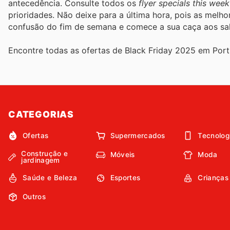
antecedência. Consulte todos os
flyer specials this week
prioridades. Não deixe para a última hora, pois as melh
confusão do fim de semana e comece a sua caça aos sal
Encontre todas as ofertas de Black Friday 2025 em Port
CATEGORIAS
Ofertas
Supermercados
Tecnolog
Construção e
Móveis
Moda
jardinagem
Saúde e Beleza
Esportes
Crianças
Outros