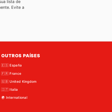
ua lista de
ente. Evite a
OUTROS PAÍSES
🇪🇸 España
🇫🇷 France
🇬🇧 United Kingdom
🇮🇹 Italia
🌍 International