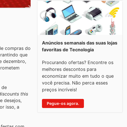
Anúncios semanais das suas lojas
 de compras do
favoritas de Tecnologia
arantindo que
de dezembro,
Procurando ofertas? Encontre os
prometem
melhores descontos para
economizar muito em tudo o que
você precisa. Não perca esses
 de
preços incríveis!
discounts this
e desejos,
Pegue-os agora.
r isso, a
festas
com