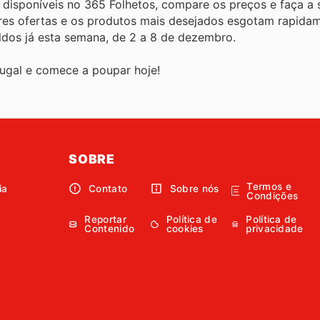
disponíveis no 365 Folhetos, compare os preços e faça a s
ores ofertas e os produtos mais desejados esgotam rapidam
dos já esta semana, de 2 a 8 de dezembro.
ugal e comece a poupar hoje!
SOBRE
Termos e
ia
Contato
Sobre nós
Condições
Reportar
Política de
Política de
Contenido
cookies
privacidade