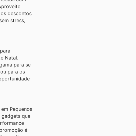
Aproveite
 os descontos
sem stress,
 para
e Natal.
 gama para se
 ou para os
 oportunidade
el em Pequenos
m gadgets que
performance
a promoção é