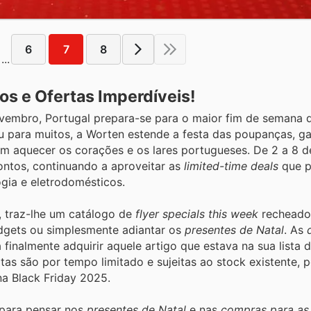
6
7
8
...
os e Ofertas Imperdíveis!
vembro, Portugal prepara-se para o maior fim de semana
u para muitos, a Worten estende a festa das poupanças, g
em aquecer os corações e os lares portugueses. De 2 a 8 
ontos, continuando a aproveitar as
limited-time deals
que 
gia e eletrodomésticos.
, traz-lhe um catálogo de
flyer specials this week
recheado
adgets ou simplesmente adiantar os
presentes de Natal
. As
finalmente adquirir aquele artigo que estava na sua lista d
 são por tempo limitado e sujeitas ao stock existente, po
na Black Friday 2025.
l para pensar nos
presentes de Natal
e nas
compras para as 