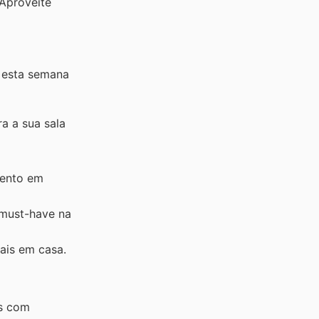
 Aproveite
e esta semana
a a sua sala
mento em
 must-have na
ais em casa.
as com