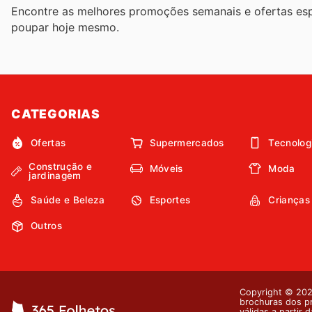
Encontre as melhores promoções semanais e ofertas esp
poupar hoje mesmo.
CATEGORIAS
Ofertas
Supermercados
Tecnolog
Construção e
Móveis
Moda
jardinagem
Saúde e Beleza
Esportes
Crianças
Outros
Copyright © 2026
brochuras dos pr
válidas a partir