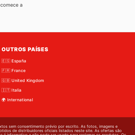
e comece a
OUTROS PAÍSES
🇪🇸 España
🇫🇷 France
🇬🇧 United Kingdom
🇮🇹 Italia
🌍 International
xtos sem consentimento prévio por escrito. As fotos, imagens e
dos de distribuidores oficiais listados neste site. As ofertas são
ite é informativo e não pode ser usado para reclamar os produtos. Os