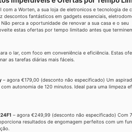
s Imperdíveis e Ofertas por Tempo Lim
com a Worten, a sua loja de eletronicos e tecnologia de c
raz descontos fantásticos em gadgets essenciais, eletrodom
. Não perca a oportunidade de renovar a sua casa e o seu
oveite estas ofertas por tempo limitado antes que termine
ra o lar, com foco em conveniência e eficiência. Estas ofe
ar as tarefas diárias mais fáceis.
y
– agora €179,00 (desconto não especificado) Um aspirad
com autonomia de 120 minutos. Ideal para uma limpeza ef
224F1
– agora €249,99 (desconto não especificado) Com 7
proporciona resultados de engomagem perfeitos com um fu
ição.