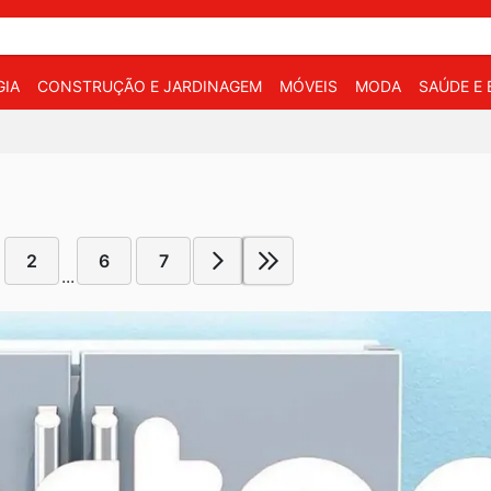
IA
CONSTRUÇÃO E JARDINAGEM
MÓVEIS
MODA
SAÚDE E 
2
6
7
...