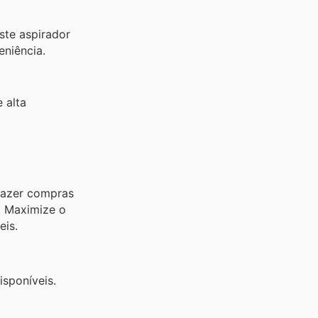
ste aspirador
niência.
 alta
fazer compras
. Maximize o
eis.
sponíveis.