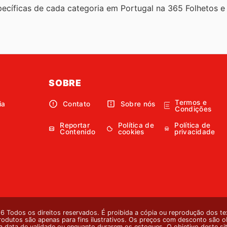
ecíficas de cada categoria em Portugal na 365 Folhetos 
SOBRE
Termos e
ia
Contato
Sobre nós
Condições
Reportar
Política de
Política de
Contenido
cookies
privacidade
 Todos os direitos reservados. É proibida a cópia ou reprodução dos te
odutos são apenas para fins ilustrativos. Os preços com desconto são obti
 da data de validade ou enquanto durarem os estoques. O objetivo deste s