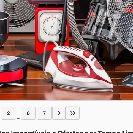
2
6
7
...