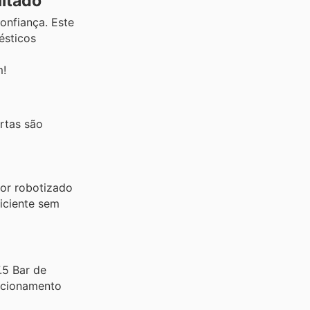
itado
onfiança. Este
ésticos
m!
rtas são
or robotizado
iciente sem
.5 Bar de
ncionamento