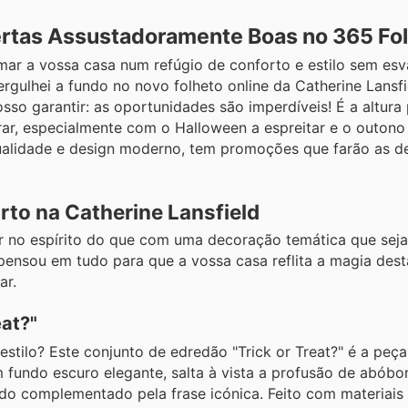
ertas Assustadoramente Boas no 365 Fo
mar a vossa casa num refúgio de conforto e estilo sem esv
rgulhei a fundo no novo folheto online da Catherine Lansfi
so garantir: as oportunidades são imperdíveis! É a altura 
r, especialmente com o Halloween a espreitar e o outono 
ualidade e design moderno, tem promoções que farão as de
rto na Catherine Lansfield
ar no espírito do que com uma decoração temática que sej
 pensou em tudo para que a vossa casa reflita a magia des
ar.
eat?"
stilo? Este conjunto de edredão "Trick or Treat?" é a peça
fundo escuro elegante, salta à vista a profusão de abóbo
tudo complementado pela frase icónica. Feito com materiais