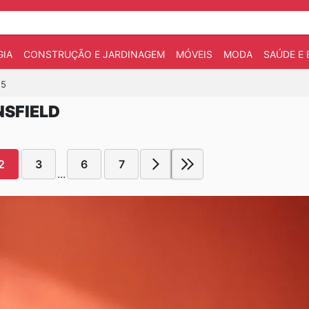
IA
CONSTRUÇÃO E JARDINAGEM
MÓVEIS
MODA
SAÚDE E 
25
NSFIELD
2
3
6
7
...