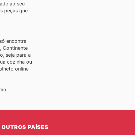
dade ao seu
s peças que
 só encontra
, Continente
, seja para a
sua cozinha ou
olheto online
smo.
OUTROS PAÍSES