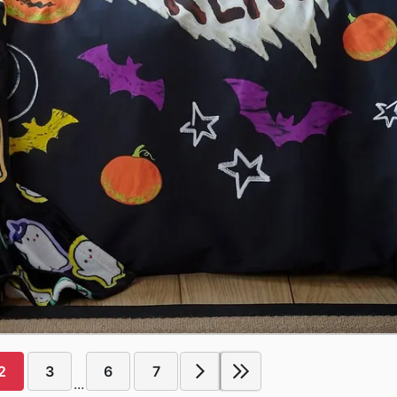
2
3
6
7
...