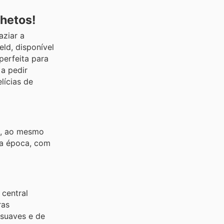
lhetos!
aziar a
eld, disponível
perfeita para
a pedir
lícias de
a, ao mesmo
ta época, com
 central
ras
 suaves e de