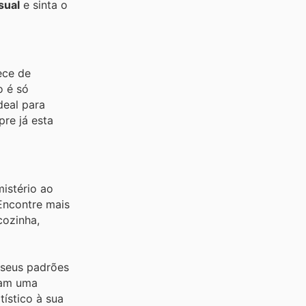
sual
e sinta o
ece de
o é só
deal para
re já esta
mistério ao
 Encontre mais
cozinha,
 seus padrões
ocam uma
tístico à sua