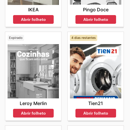
Pingo Doce
IKEA
Abrir folheto
Abrir folheto
Expirado
4 dias restantes
Leroy Merlin
Tien21
Abrir folheto
Abrir folheto