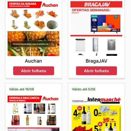
BragaJAV
Auchan
Abrir folheto
Abrir folheto
Válido até 16/08
Válido até 5/08