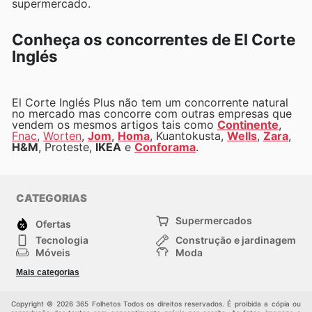
supermercado.
Conheça os concorrentes de El Corte
Inglés
El Corte Inglés Plus não tem um concorrente natural
no mercado mas concorre com outras empresas que
vendem os mesmos artigos tais como
Continente
,
Fnac
,
Worten
,
Jom
,
Homa
, Kuantokusta,
Wells
,
Zara
,
H&M
, Proteste,
IKEA
e
Conforama
.
CATEGORIAS
Supermercados
Ofertas
Tecnologia
Construção e jardinagem
Móveis
Moda
Saúde e Beleza
Esportes
Mais categorias
Crianças
Outros
Copyright © 2026 365 Folhetos Todos os direitos reservados. É proibida a cópia ou