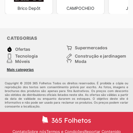
Brico Depôt
CAMPOCHEIO
Jar
CATEGORIAS
Supermercados
Ofertas
Tecnologia
Construção e jardinagem
Móveis
Moda
Saúde e Beleza
Esportes
Mais categorias
Crianças
Outros
Copyright © 2026 365 Folhetos Todos os direitos reservados. É proibida a cópia ou
reprodução dos textos sem consentimento prévio por escrito. As fotos, imagens e
brochuras dos produtos são apenas para fins ilustrativos. Os preços com desconto
são obtidos de distribuidores oficiais listados neste site. As ofertas são válidas a partir
da data de validade ou enquanto durarem os estoques. O objetivo deste site é
informativo e não pode ser usado para reclamar os produtos. Os preços podem variar
consoante a localização.
Contato
Sobre nós
Termos e Condições
Reportar Contenido