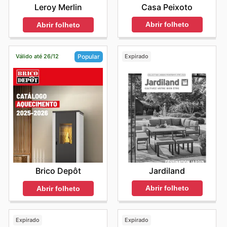
Casa Peixoto
Leroy Merlin
Abrir folheto
Abrir folheto
Válido até 26/12
Expirado
Popular
Jardiland
Brico Depôt
Abrir folheto
Abrir folheto
Expirado
Expirado