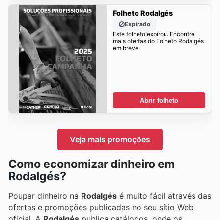
Folheto Rodalgés
Expirado
Este folheto expirou. Encontre
mais ofertas do Folheto Rodalgés
em breve.
Abrir folheto
Veja mais promoções
Como economizar dinheiro em
Rodalgés?
Poupar dinheiro na
Rodalgés
é muito fácil através das
ofertas e promoções publicadas no seu sítio Web
oficial. A
Rodalgés
publica catálogos, onde os