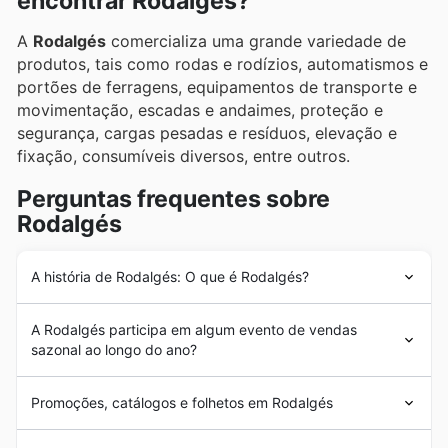
encontrar Rodalgés?
A
Rodalgés
comercializa uma grande variedade de
produtos, tais como rodas e rodízios, automatismos e
portões de ferragens, equipamentos de transporte e
movimentação, escadas e andaimes, proteção e
segurança, cargas pesadas e resíduos, elevação e
fixação, consumíveis diversos, entre outros.
Perguntas frequentes sobre
Rodalgés
A história de Rodalgés: O que é Rodalgés?
A
Rodalgés
foi fundada em 1998 em Portugal. Desde o
A Rodalgés participa em algum evento de vendas
seu início, a
Rodalgés
tem como objetivo fornecer aos
sazonal ao longo do ano?
seus clientes equipamentos industriais da mais alta
qualidade e eficiência. Nos anos seguintes, a
Rodalgés
Sim, a Rodalgés participa ativamente em diversos
passou por um forte processo de expansão empresarial
Promoções, catálogos e folhetos em Rodalgés
eventos sazonais de vendas ao longo do ano em
com a incorporação de um grande número de produtos.
Portugal. Aproveite os nossos folhetos e anúncios
Com a incorporação das marcas Gayner e Blickle, a
A
Rodalgés
é uma empresa portuguesa vocacionada