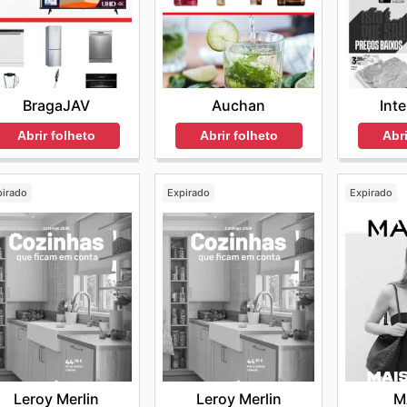
BragaJAV
Auchan
Int
Abrir folheto
Abrir folheto
Abri
pirado
Expirado
Expirado
Leroy Merlin
Leroy Merlin
M