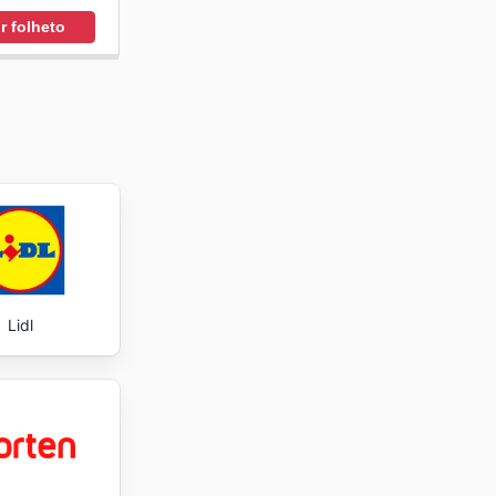
r folheto
Lidl