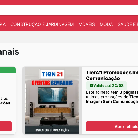
IA
CONSTRUÇÃO E JARDINAGEM
MÓVEIS
MODA
SAÚDE E 
anais
Tien21 Promoções 
Comunicação
Válido até 23/08
Este folheto tem
3 página
últimas promoções
de Tie
a as
Imagem Som Comunicação
oções
Abrir folhet