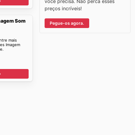
você precisa. Não perca esses
o
preços incríveis!
Imagem Som
Pegue-os agora.
ntre mais
ões Imagem
e.
o