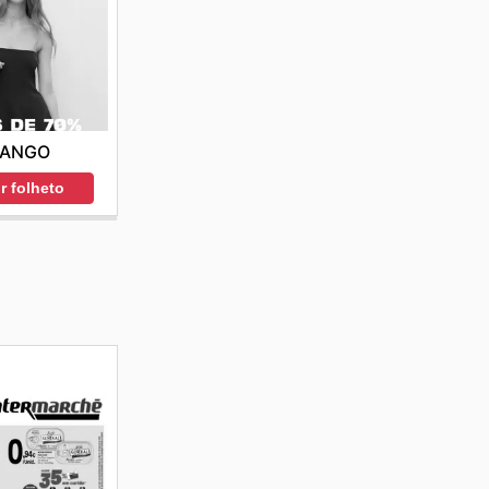
ANGO
r folheto