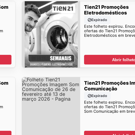
Som
Tien21 Promoções
Eletrodomésticos
Expirado
Este folheto expirou. Enco
em
ofertas do Tien21 Promoç
Eletrodomésticos em brev
Abrir folhet
Som
Tien21 Promoções 
Comunicação
Expirado
Este folheto expirou. Enco
em
ofertas do Tien21 Promoç
Som Comunicação em brev