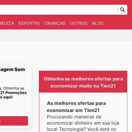
BELEZA
ESPORTES
CRIANÇAS
OUTROS
BLOG
Imagem Som
Obtenha as melhores ofertas para
economizar muito na Tien21
s.
Obtenha as
n21 Promoções
 aqui!
As melhores ofertas para
economizar em Tien21
Procurando maneiras de
o
economizar dinheiro em sua loja
local Tecnologia? Você está no