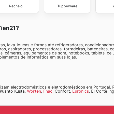
Recheio
Tupperware
Tien21?
, lava-louças e fornos até refrigeradores, condicionadore
s, aspiradores, processadores, torradeiras, batedeiras, ca
es, câmeras, equipamentos de som, notebooks, tablets, celu
plementos de informática em suas lojas.
zam electrodomésticos e eletrodomésticos em Portugal. Pa
 Kuanto Kusta,
Worten
,
Fnac
, Confort,
Euronics
, El Corte In