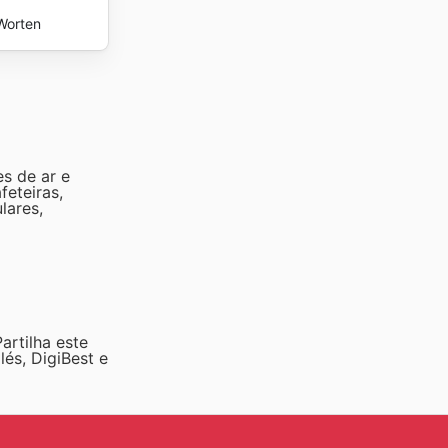
Worten
s de ar e
feteiras,
lares,
rtilha este
glés, DigiBest e