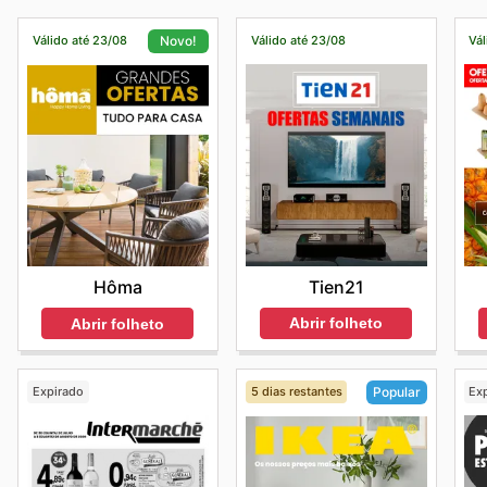
Válido até 23/08
Válido até 23/08
Vál
Novo!
Tien21
Hôma
Abrir folheto
Abrir folheto
Expirado
5 dias restantes
Ex
Popular