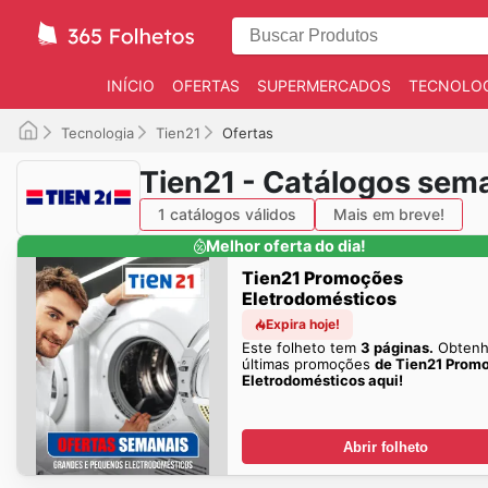
INÍCIO
OFERTAS
SUPERMERCADOS
TECNOLOG
Tecnologia
Tien21
Ofertas
Tien21 - Catálogos sem
1 catálogos válidos
Mais em breve!
Melhor oferta do dia!
Tien21 Promoções
Eletrodomésticos
Expira hoje!
Este folheto tem
3 páginas.
Obtenh
últimas promoções
de Tien21 Prom
Eletrodomésticos aqui!
Abrir folheto