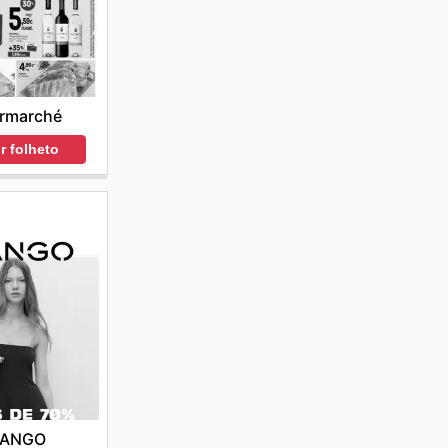
ermarché
r folheto
ANGO