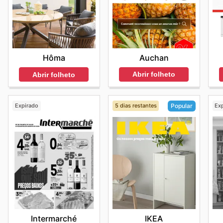
Auchan
Hôma
Abrir folheto
Abrir folheto
Expirado
5 dias restantes
Ex
Popular
Intermarché
IKEA