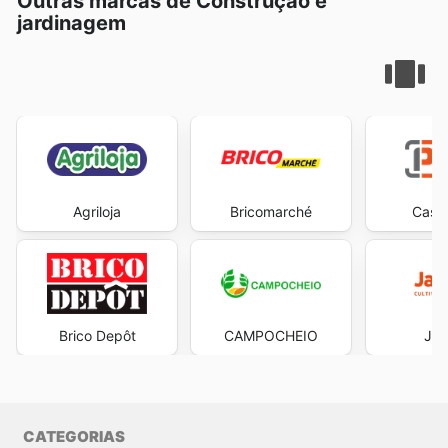
Outras marcas de Construção e
jardinagem
Agriloja
Bricomarché
Casa 
Brico Depôt
CAMPOCHEIO
Jar
CATEGORIAS